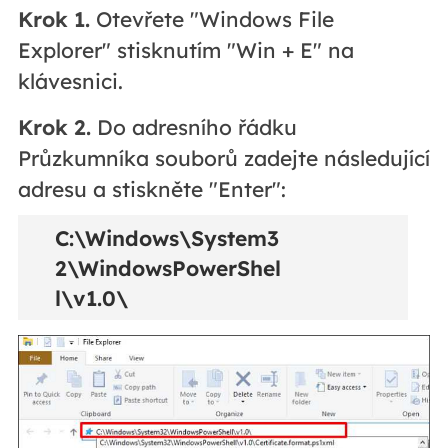
Krok 1.
Otevřete "Windows File
Explorer" stisknutím "Win + E" na
klávesnici.
Krok 2.
Do adresního řádku
Průzkumníka souborů zadejte následující
adresu a stiskněte "Enter":
C:\Windows\System3
2\WindowsPowerShel
l\v1.0\