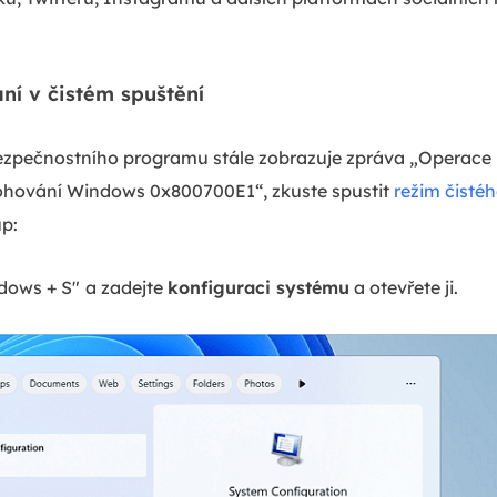
ní v čistém spuštění
ezpečnostního programu stále zobrazuje zpráva „Operace
ohování Windows 0x800700E1“, zkuste spustit
režim čisté
up:
dows + S"
a zadejte
konfiguraci systému
a otevřete ji.