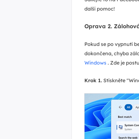
další pomoc!
Oprava 2. Zálohová
Pokud se po vypnutí b
dokončena, chyba zál
Windows
. Zde je post
Krok 1.
Stiskněte "Win