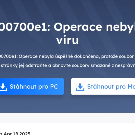
00700e1: Operace nebyl
viru
0700e1: Operace nebyla úspěšně dokončena, protože soubor 
 stránky jej odstraňte a obnovte soubory smazané z nespráv
Stáhnout pro PC
Stáhnout pro M
n Apr 18,2025