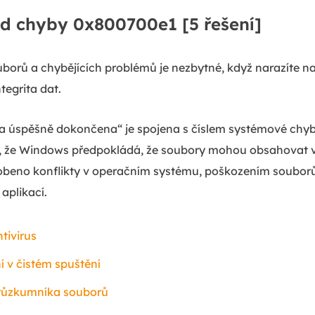
ód chyby 0x800700e1 [5 řešení]
borů a chybějících problémů je nezbytné, když narazíte n
tegrita dat.
 úspěšně dokončena“ je spojena s číslem systémové chy
 že Windows předpokládá, že soubory mohou obsahovat vir
obeno konflikty v operačním systému, poškozením souborů 
aplikací.
tivirus
 v čistém spuštění
Průzkumníka souborů