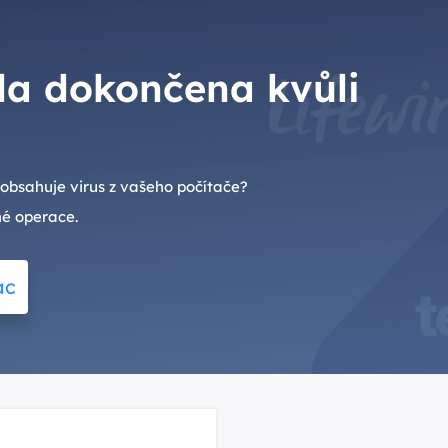
a dokončena kvůli
obsahuje virus z vašeho počítače?
né operace.
ac