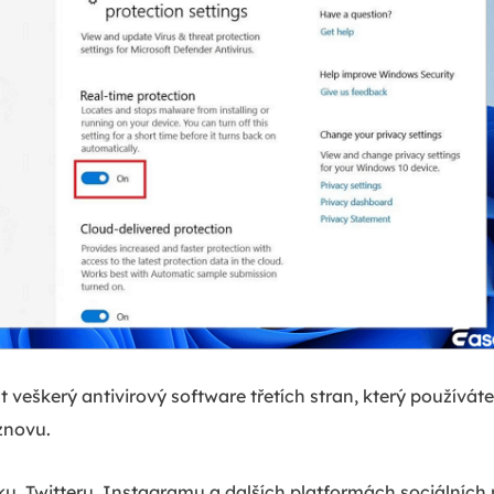
 veškerý antivirový software třetích stran, který používáte
 znovu.
ku, Twitteru, Instagramu a dalších platformách sociálních m