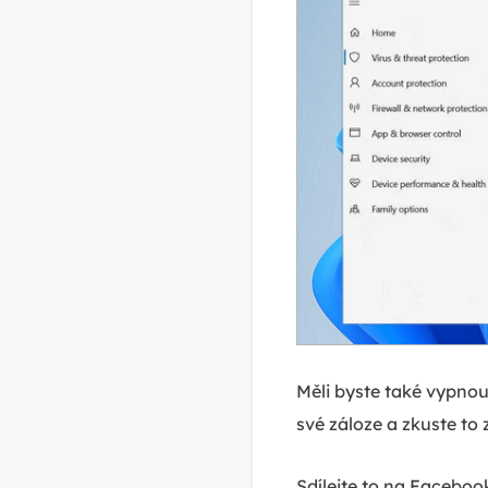
Měli byste také vypnout
své záloze a zkuste to
Sdílejte to na Faceboo