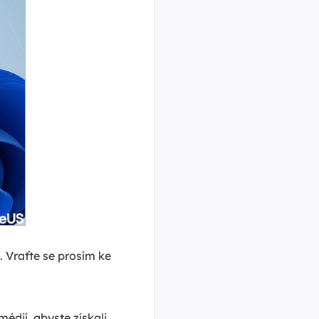
. Vraťte se prosím ke
édií, abyste získali