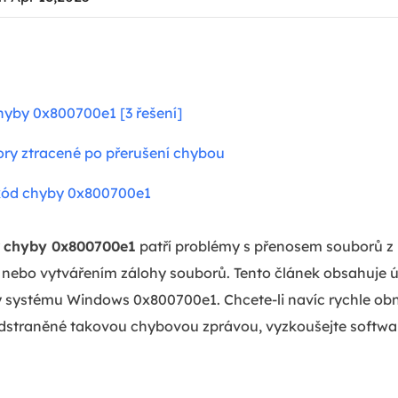
hyby 0x800700e1 [3 řešení]
ory ztracené po přerušení chybou
 kód chyby 0x800700e1
y
chyby 0x800700e1
patří problémy s přenosem souborů z
nebo vytvářením zálohy souborů. Tento článek obsahuje ú
 systému Windows 0x800700e1. Chcete-li navíc rychle obn
dstraněné takovou chybovou zprávou, vyzkoušejte softwa