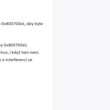
a 0x800700e1, aby byla
by 0x800700e1.
us, i když tam není.
a interferencí ze