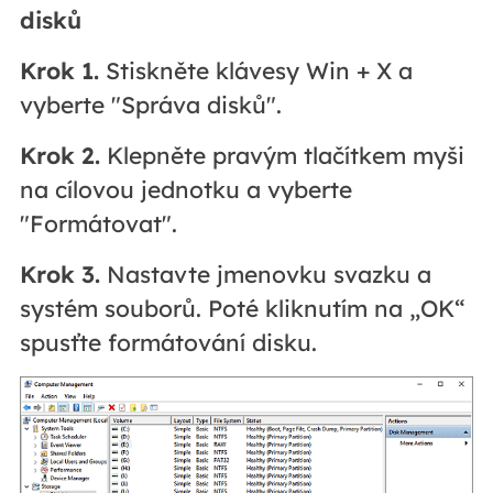
disků
Krok 1.
Stiskněte klávesy Win + X a
vyberte "Správa disků".
Krok 2.
Klepněte pravým tlačítkem myši
na cílovou jednotku a vyberte
"Formátovat".
Krok 3.
Nastavte jmenovku svazku a
systém souborů. Poté kliknutím na „OK“
spusťte formátování disku.