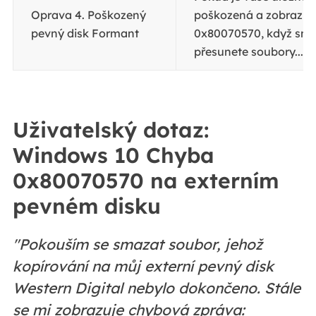
Oprava 4. Poškozený
poškozená a zobrazuj
pevný disk Formant
0x80070570, když sm
přesunete soubory...
C
Uživatelský dotaz:
Windows 10 Chyba
0x80070570 na externím
pevném disku
"Pokouším se smazat soubor, jehož
kopírování na můj externí pevný disk
Western Digital nebylo dokončeno. Stále
se mi zobrazuje chybová zpráva: