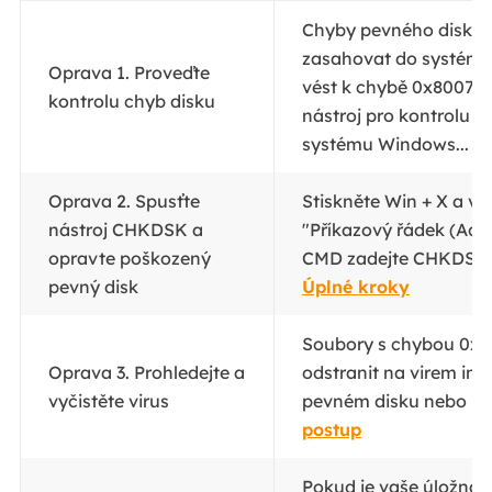
Chyby pevného disku
zasahovat do systém
Oprava 1. Proveďte
vést k chybě 0x800705
kontrolu chyb disku
nástroj pro kontrolu c
systému Windows...
Ú
Oprava 2. Spusťte
Stiskněte Win + X a vy
nástroj CHKDSK a
"Příkazový řádek (Adm
opravte poškozený
CMD zadejte CHKDSK F:
pevný disk
Úplné kroky
Soubory s chybou 0x8
Oprava 3. Prohledejte a
odstranit na virem in
vyčistěte virus
pevném disku nebo US
postup
Pokud je vaše úložná 