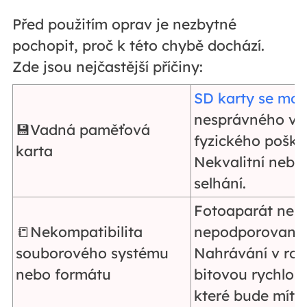
Před použitím oprav je nezbytné
pochopit, proč k této chybě dochází.
Zde jsou nejčastější příčiny:
SD karty se mo
nesprávného vyj
💾Vadná paměťová
fyzického poško
karta
Nekvalitní nebo 
selhání.
Fotoaparát nemu
📒Nekompatibilita
nepodporované
souborového systému
Nahrávání v roz
nebo formátu
bitovou rychlost
které bude mít f