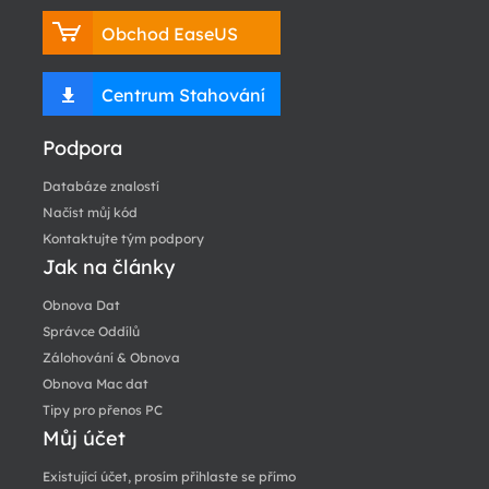
Obchod EaseUS
Centrum Stahování
Podpora
Databáze znalostí
Načíst můj kód
Kontaktujte tým podpory
Jak na články
Obnova Dat
Správce Oddílů
Zálohování & Obnova
Obnova Mac dat
Tipy pro přenos PC
Můj účet
Existující účet, prosím přihlaste se přímo