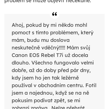
problém se může objevit nečekaně.
Ahoj, pokud by mi někdo mohl
pomoct s tímto problémem, který
mám, budu mu doslova
neskutečně vděčný!!!!! Mám svůj
Canon EOS Rebel T7i už docela
dlouho. Všechno fungovalo velmi
dobře, až do doby před pár dny,
kdy jsem ho jen tak ležérně
používal v obchodním centru. Fotil
jsem a najednou, když se na ně
pokusím podívat zpět, se mi
zobrazí zpráva „Nelze přehrát