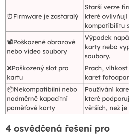
Starší verze fi
⏰Firmware je zastaralý
které ovlivňují
kompatibilitu s 
Výpadek napájen
📽️Poškozené obrazové
karty nebo vypn
nebo video soubory
soubory.
❌Poškozený slot pro
Prach, vlhkost 
kartu
karet fotoapará
📦Nekompatibilní nebo
Používání karet
nadměrně kapacitní
které podporují
paměťové karty
větších, než je l
4 osvědčená řešení pro