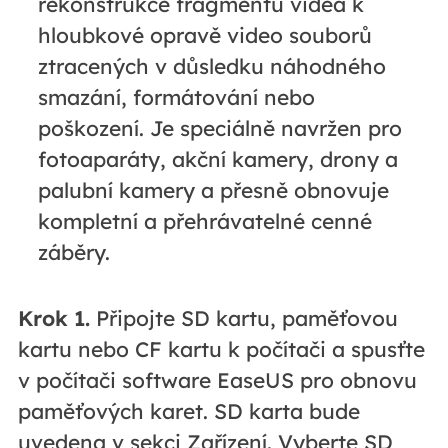
rekonstrukce fragmentů videa k
hloubkové opravě video souborů
ztracených v důsledku náhodného
smazání, formátování nebo
poškození. Je speciálně navržen pro
fotoaparáty, akční kamery, drony a
palubní kamery a přesně obnovuje
kompletní a přehrávatelné cenné
záběry.
Krok 1.
Připojte SD kartu, paměťovou
kartu nebo CF kartu k počítači a spusťte
v počítači software EaseUS pro obnovu
paměťových karet. SD karta bude
uvedena v sekci Zařízení. Vyberte SD