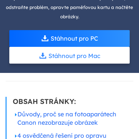
odstraňte problém, opravte paměťovou kartu a načtěte
obrázky.
Stáhnout pro PC
Stáhnout pro Mac
OBSAH STRÁNKY:
Důvody, proč se na fotoaparátech
Canon nezobrazuje obrázek
4 osvědčená řešení pro opravu