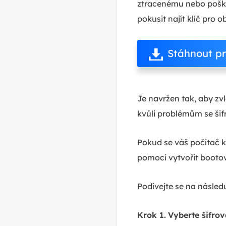
ztracenému nebo poško
pokusit najít klíč pro
Stáhnout p
Je navržen tak, aby zv
kvůli problémům se šif
Pokud se váš počítač 
pomoci vytvořit booto
Podívejte se na následu
Krok 1.
Vyberte šifrov