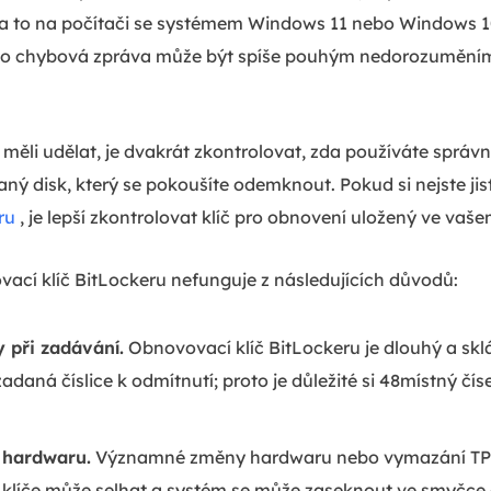
a to na počítači se systémem Windows 11 nebo Windows 10?
tato chybová zpráva může být spíše pouhým nedorozuměním
 měli udělat, je dvakrát zkontrolovat, zda používáte správn
aný disk, který se pokoušíte odemknout. Pokud si nejste ji
ru
, je lepší zkontrolovat klíč pro obnovení uložený ve vaše
ací klíč BitLockeru nefunguje z následujících důvodů:
 při zadávání.
Obnovovací klíč BitLockeru je dlouhý a sklád
adaná číslice k odmítnutí; proto je důležité si 48místný čís
hardwaru.
Významné změny hardwaru nebo vymazání TP
í klíče může selhat a systém se může zaseknout ve smyčc