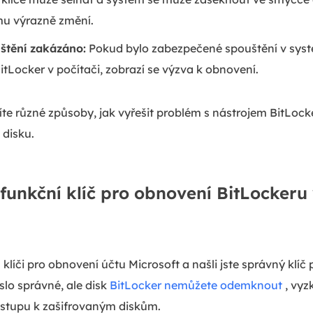
mu výrazně změní.
štění zakázáno:
Pokud bylo zabezpečené spouštění v sy
itLocker v počítači, zobrazí se výzva k obnovení.
víte různé způsoby, jak vyřešit problém s nástrojem BitLock
 disku.
efunkční klíč pro obnovení BitLocker
 s klíči pro obnovení účtu Microsoft a našli jste správný klí
slo správné, ale disk
BitLocker nemůžete odemknout
, vyz
ístupu k zašifrovaným diskům.