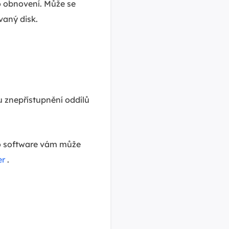
o obnovení. Může se
vaný disk.
u znepřístupnění oddílů
to software vám může
er
.