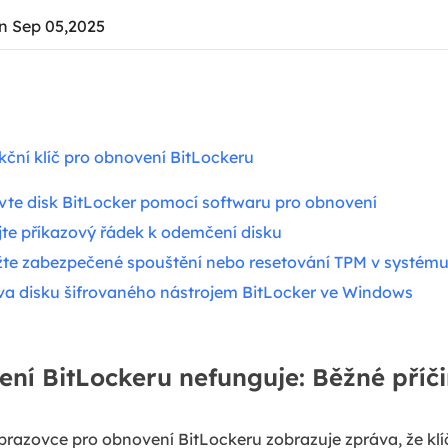
n Sep 05,2025
kční klíč pro obnovení BitLockeru
te disk BitLocker pomocí softwaru pro obnovení
jte příkazový řádek k odemčení disku
žte zabezpečené spouštění nebo resetování TPM v systém
va disku šifrovaného nástrojem BitLocker ve Windows
ení BitLockeru nefunguje: Běžné příč
razovce pro obnovení BitLockeru zobrazuje zpráva, že klí