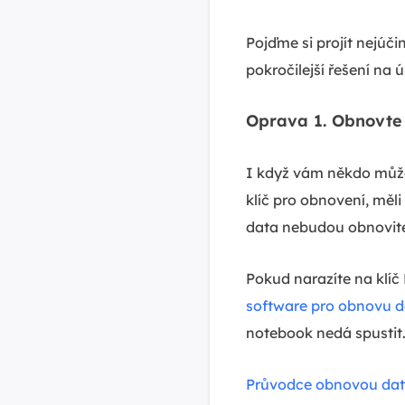
Pojďme si projít nejúč
pokročilejší řešení na 
Oprava 1. Obnovte 
I když vám někdo může
klíč pro obnovení, měl
data nebudou obnovite
Pokud narazíte na klíč
software pro obnovu d
notebook nedá spustit
Průvodce obnovou da