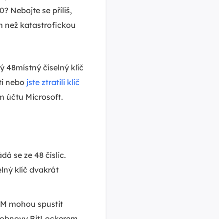
 Nebojte se příliš,
 než katastrofickou
ý 48místný číselný klíč
sti nebo
jste ztratili klíč
m účtu Microsoft.
á se ze 48 číslic.
elný klíč dvakrát
M mohou spustit
e obnovy BitLockerem,