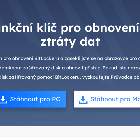
nkční klíč pro obnovení
ztráty dat
 pro obnovení BitLockeru a zasekli jste se na obrazovce pro
demknout zašifrovaný disk a obnovit přístup. Pokud jste naraz
 disk zašifrovaný pomocí BitLockeru, vyzkoušejte Průvodce o
Stáhnout pro PC
Stáhnout pro M