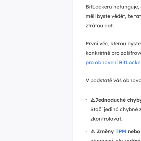
BitLockeru nefunguje, 
měli byste vědět, že 
ztrátou dat.
První věc, kterou byste
konkrétně pro zašifrov
pro obnovení BitLocke
V podstatě váš obnovov
⚠️Jednoduché chyby
Stačí jediná chybně z
zkontrolovat.
⚠️ Změny
TPM
nebo 
obnovení, ale zadán