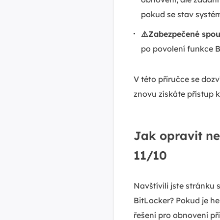
pokud se stav systé
⚠️Zabezpečené spou
po povolení funkce B
V této příručce se doz
znovu získáte přístup k
Jak opravit n
11/10
Navštívili jste stránku
BitLocker? Pokud je he
řešení pro obnovení př