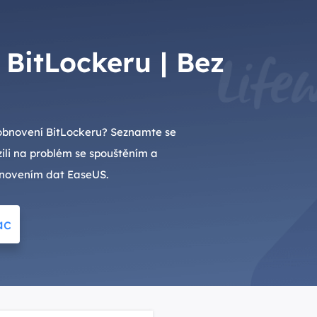
 BitLockeru | Bez
 obnovení BitLockeru? Seznamte se
ili na problém se spouštěním a
bnovením dat EaseUS.
ac