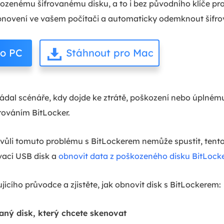
zenému šifrovanému disku, a to i bez původního klíče pr
 obnovení ve vašem počítači a automaticky odemknout šifro
ro PC
Stáhnout pro Mac
ládal scénáře, kdy dojde ke ztrátě, poškození nebo úplném
rováním BitLocker.
kvůli tomuto problému s BitLockerem nemůže spustit, ten
vací USB disk a
obnovit data z poškozeného disku BitLock
jícího průvodce a zjistěte, jak obnovit disk s BitLockerem:
aný disk, který chcete skenovat