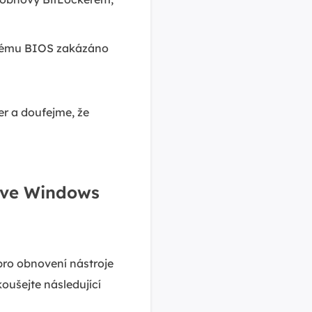
stému BIOS zakázáno
er a doufejme, že
u ve Windows
č pro obnovení nástroje
koušejte následující