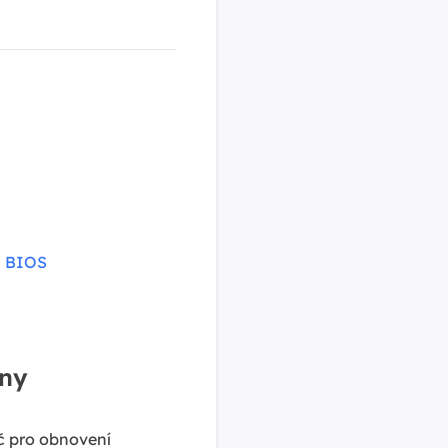
u BIOS
iny
č pro obnovení