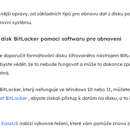
innější opravy, od základních tipů pro obnovu dat z disku 
úrovni systému.
disk BitLocker pomocí softwaru pro obnovení
 doporučit formátování disku šifrovaného nástrojem BitLo
i byste vědět, že to nebude fungovat a může to dokonce zp
lná.
 BitLocker, který nefunguje ve Windows 10 nebo 11, můžete 
at BitLocker
, abyste získali přístup k datům na disku, a to 
.
t EaseUS
nabízí výkonné řešení, které vám pomůže znovu zí