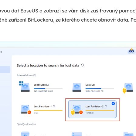
vou dat EaseUS a zobrazí se vám disk zašifrovaný pomocí
žné zařízení BitLockeru, ze kterého chcete obnovit data. Po