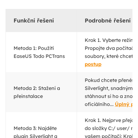
Funkční řešení
Podrobné řešení p
Krok 1. Vyberte režim 
Metoda 1: Použití
Propojte dva počítače;
EaseUS Todo PCTrans
soubory, které chcete 
postup
Pokud chcete přenést 
Metoda 2: Stažení a
Silverlight, snadným 
přeinstalace
stáhnout si ho a znovu
oficiálního...
Úplný po
Krok 1. Nejprve přejdě
Metoda 3: Najděte
do složky C:/ user/ ne
plugin Silverlight a
vašem počítači; Krok 