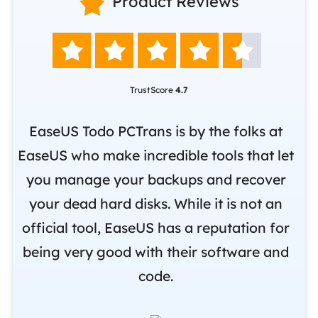

Product Reviews





TrustScore
4.7
nd
EaseUS Todo PCTrans is by the folks at
o
EaseUS who make incredible tools that let
,
you manage your backups and recover
m
om
your dead hard disks. While it is not an
r
official tool, EaseUS has a reputation for
i
being very good with their software and
code.