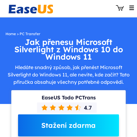
Home
>
PC Transfer
Jak přenesu Microsoft
Silverlight z Windows 10 do
EaseUS
Windows 11
Hledáte snadný způsob, jak přenést Microsoft
Silverlight do Windows 11, ale nevíte, kde začít? Tato
příručka obsahuje všechny potřebné odpovědi.
EaseUS Todo PCTrans
Stažení zdarma