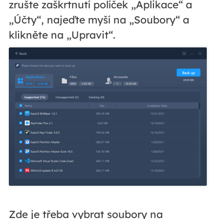
zrušte zaškrtnutí políček „Aplikace“ a
„Účty“, najeďte myší na „Soubory“ a
klikněte na „Upravit“.
Zde je třeba vybrat soubory na