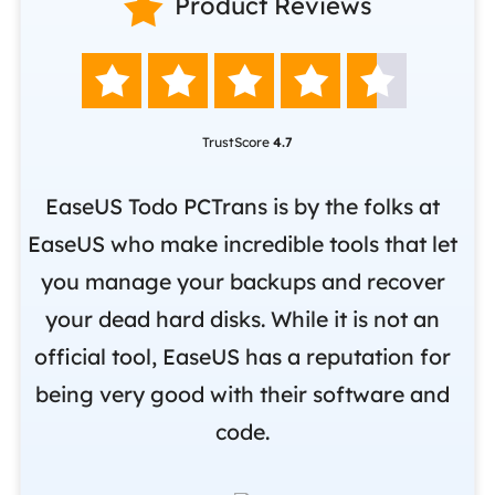

Product Reviews





TrustScore
4.7
nd
EaseUS Todo PCTrans is by the folks at
o
EaseUS who make incredible tools that let
,
you manage your backups and recover
m
om
your dead hard disks. While it is not an
r
official tool, EaseUS has a reputation for
i
being very good with their software and
code.