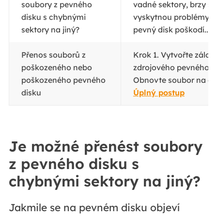
soubory z pevného
vadné sektory, brzy se
disku s chybnými
vyskytnou problémy. N
sektory na jiný?
pevný disk poškodí...
C
Přenos souborů z
Krok 1. Vytvořte zálož
poškozeného nebo
zdrojového pevného di
poškozeného pevného
Obnovte soubor na cílo
disku
Úplný postup
Je možné přenést soubory
z pevného disku s
chybnými sektory na jiný?
Jakmile se na pevném disku objeví