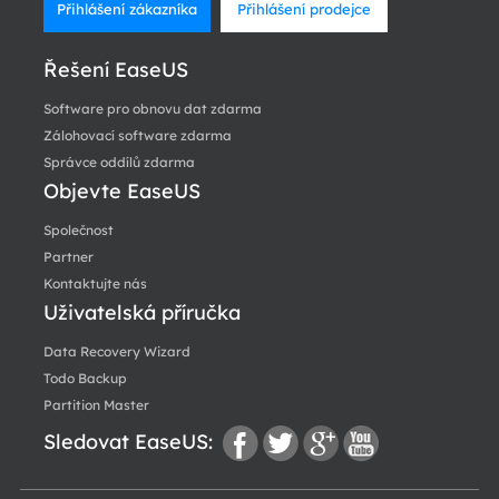
Přihlášení zákazníka
Přihlášení prodejce
Řešení EaseUS
Software pro obnovu dat zdarma
Zálohovací software zdarma
Správce oddílů zdarma
Objevte EaseUS
Společnost
Partner
Kontaktujte nás
Uživatelská příručka
Data Recovery Wizard
Todo Backup
Partition Master
Sledovat EaseUS:
fac
twi
go
you