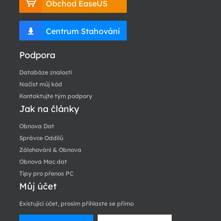
Obchod EaseUS
Centrum Stahování
Podpora
Databáze znalostí
Načíst můj kód
Kontaktujte tým podpory
Jak na články
Obnova Dat
Správce Oddílů
Zálohování & Obnova
Obnova Mac dat
Tipy pro přenos PC
Můj účet
Existující účet, prosím přihlaste se přímo