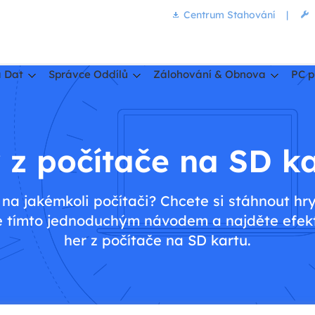
Centrum Stahování
|
 Dat
Správce Oddílů
Zálohování & Obnova
PC p
 z počítače na SD k
 na jakémkoli počítači? Chcete si stáhnout hr
te tímto jednoduchým návodem a najděte efek
her z počítače na SD kartu.