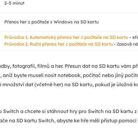
2–5 minut
Přenos her z počítače s Windows na SD kartu
Průvodce 1. Automatický přenos her z počítače na SD kartu
– ef
Průvodce 2. Ruční přenos her z počítače na SD kartu
- časově n
dby, fotografií, filmů a her. Přesun dat na SD kartu vám 
 aniž byste museli nosit notebook, počítač nebo jiný počíta
é množství dat (včetně her) na SD kartu, pokud je úložná
 Switch a chcete si stáhnout hry pro Switch na SD kartu z
ače na SD kartu Switch, abyste ke hře měli přístup pomocí SD