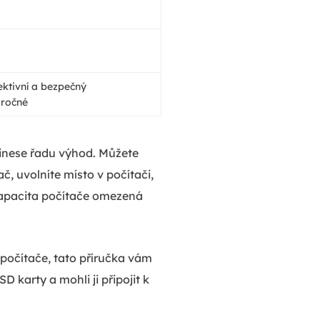
ektivní a bezpečný
áročné
přinese řadu výhod. Můžete
č, uvolníte místo v počítači,
 kapacita počítače omezená
 počítače, tato příručka vám
 karty a mohli ji připojit k