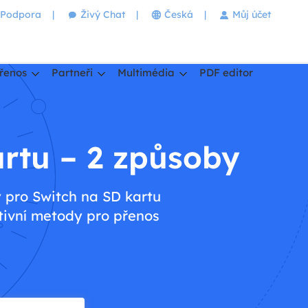
Podpora
|
Živý Chat
|
Česká
|
Můj účet
řenos
Partneři
Multimédia
PDF editor
artu – 2 způsoby
y pro Switch na SD kartu
tivní metody pro přenos