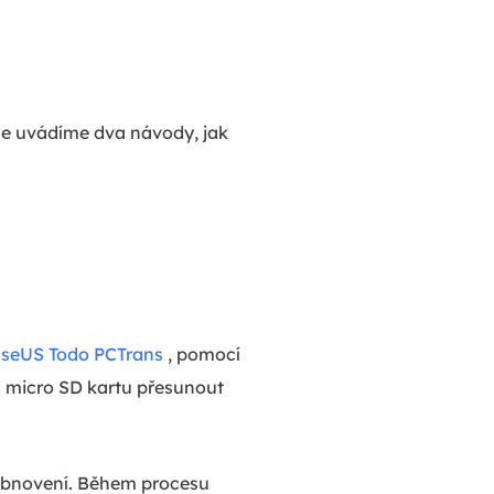
íže uvádíme dva návody, jak
seUS Todo PCTrans
, pomocí
a micro SD kartu přesunout
 obnovení. Během procesu