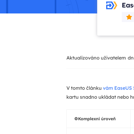
Eas
Aktualizováno uživatelem
dn
V tomto článku
vám EaseUS 
kartu snadno ukládat nebo hr
⚙️Komplexní úroveň