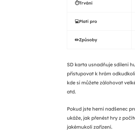
⏱️Trvání
💻Platí pro
✏️Způsoby
SD karta usnadňuje sdílení hu
přistupovat k hrám odkudkoli,
kde si můžete zálohovat velk
atd.
Pokud jste herní nadšenec pro
ukáže, jak přenést hry z počít
jakémukoli zařízení.