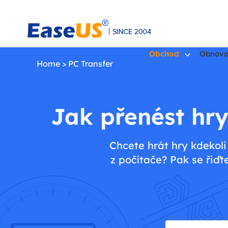
Obchod
Obnova
Home
>
PC Transfer
EaseUS
Jak přenést hry
Chcete hrát hry kdekoli
z počítače? Pak se řiď