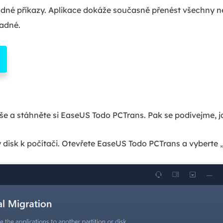
dné příkazy. Aplikace dokáže současně přenést všechny n
nadné.
še a stáhněte si EaseUS Todo PCTrans. Pak se podívejme, j
ý disk k počítači. Otevřete EaseUS Todo PCTrans a vyberte „