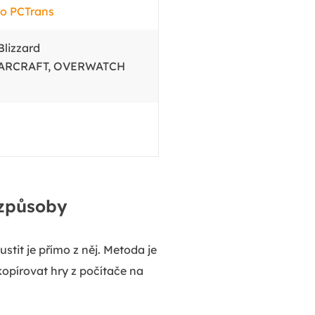
o PCTrans
Blizzard
 WARCRAFT, OVERWATCH
 způsoby
stit je přímo z něj. Metoda je
kopírovat hry z počítače na