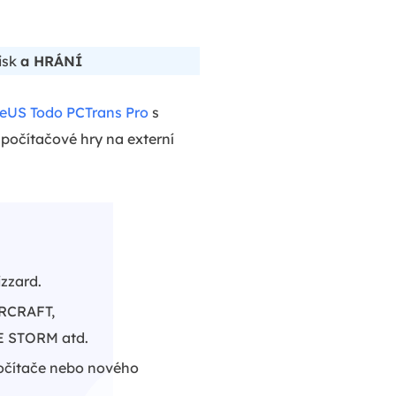
isk
a HRÁNÍ
eUS Todo PCTrans Pro
s
počítačové hry na externí
izzard.
RCRAFT,
 STORM atd.
počítače nebo nového