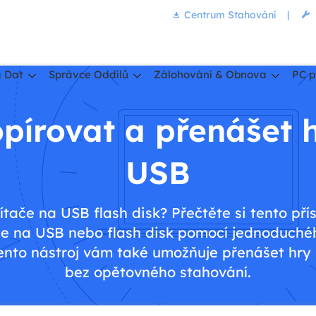
Centrum Stahování
|
 Dat
Správce Oddílů
Zálohování & Obnova
PC p
pírovat a přenášet 
USB
čítače na USB flash disk? Přečtěte si tento pří
če na USB nebo flash disk pomocí jednoduché
Tento nástroj vám také umožňuje přenášet hry
bez opětovného stahování.