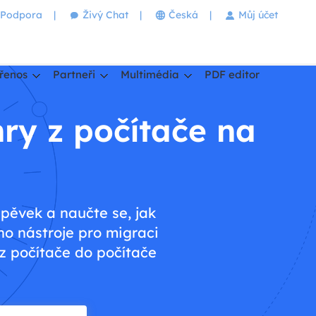
Podpora
|
Živý Chat
|
Česká
|
Můj účet
řenos
Partneři
Multimédia
PDF editor
hry z počítače na
spěvek a naučte se, jak
ho nástroje pro migraci
 z počítače do počítače