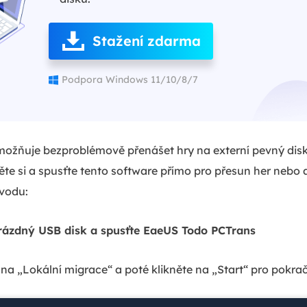
Stažení zdarma
Podpora Windows 11/10/8/7
žňuje bezproblémově přenášet hry na externí pevný dis
te si a spusťte tento software přímo pro přesun her nebo a
vodu:
 prázdný USB disk a spusťte EaeUS Todo PCTrans
na „Lokální migrace“ a poté klikněte na „Start“ pro pokra