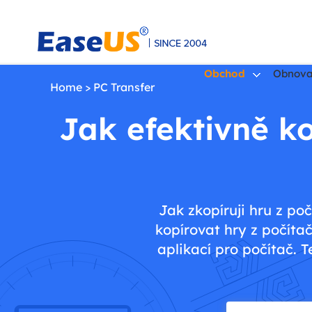
Obchod
Obnova
Home
>
PC Transfer
Jak efektivně ko
EaseUS
Jak zkopíruji hru z po
kopírovat hry z počíta
aplikací pro počítač. 