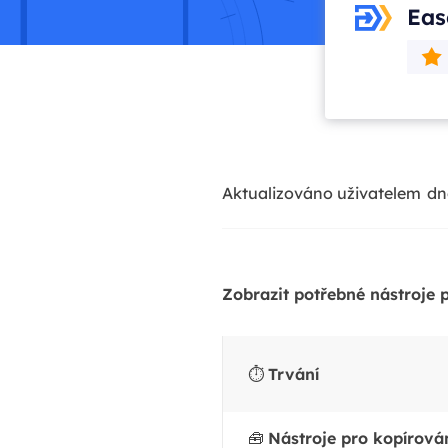
Eas
Aktualizováno uživatelem
dn
Zobrazit potřebné nástroje 
⏱️
Trvání
🧰
Nástroje pro kopírová