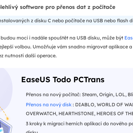
lehlivý software pro přenos dat z počítače
nstalovaných z disku C nebo počítače na USB nebo flash d
hry budou moci i nadále spouštět na USB disku, může být
Eas
nejlepší volbou. Umožňuje vám snadno migrovat aplikace a 
ez nutnosti další operace.
EaseUS Todo PCTrans
Přenos na nový počítač: Steam, Origin, LOL, Bl
Přenos na nový disk
: DIABLO, WORLD OF WA
OVERWATCH, HEARTHSTONE, HEROES OF THE
3 kroky k migraci herních aplikací do nového 
disku.