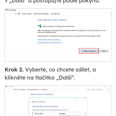
> „Další“ a postupujte podle pokynů.
Krok 2.
Vyberte, co chcete sdílet, a
klikněte na tlačítko „Další“.