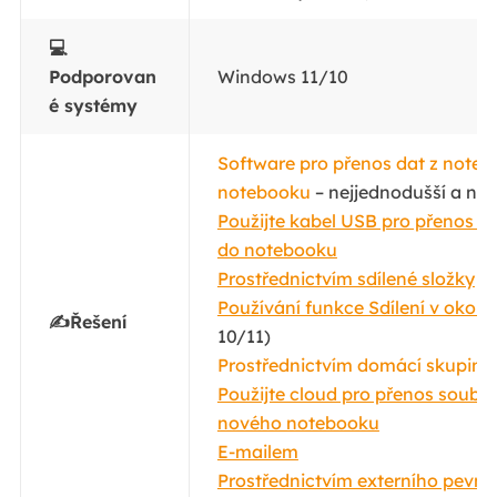
💻
Podporovan
Windows 11/10
é systémy
Software pro přenos dat z note
notebooku
– nejjednodušší a nejr
Použijte kabel USB pro přenos d
do notebooku
Prostřednictvím sdílené složky
Používání funkce Sdílení v okolí
–
✍️Řešení
10/11)
Prostřednictvím domácí skupiny
Použijte cloud pro přenos soubo
nového notebooku
E-mailem
Prostřednictvím externího pevné