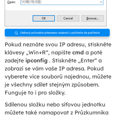
Celkový průvodce přenosem souborů z počítače do počítače

Pokud neznáte svou IP adresu, stiskněte
klávesy „Win+R“, napište
cmd
a poté
zadejte
ipconfig
. Stiskněte „Enter“ a
zobrazí se vám vaše IP adresa. Pokud
vyberete více souborů najednou, můžete
je všechny sdílet stejným způsobem.
Funguje to i pro složky.
Sdílenou složku nebo síťovou jednotku
můžete také namapovat z Průzkumníka