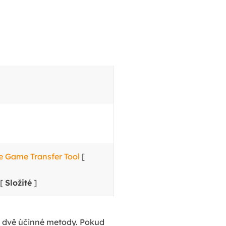
je Game Transfer Tool
[
[
Složité
]
í dvě účinné metody. Pokud