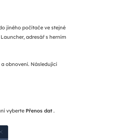
o jiného počítače ve stejné
t Launcher, adresář s herním
 a obnovení. Následující
aní vyberte
Přenos dat
.