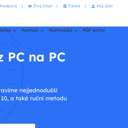
Podpora
|
Živý Chat
|
Česká
|
Můj účet
řenos
Partneři
Multimédia
PDF editor
z PC na PC
tavíme nejjednodušší
10, a také ruční metodu