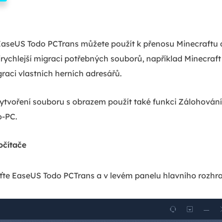
 EaseUS Todo PCTrans můžete použít k přenosu Minecraftu d
jrychlejší migraci potřebných souborů, například Minecraf
raci vlastních herních adresářů.
ytvoření souboru s obrazem použít také funkci Zálohování
o-PC.
očítače
sťte EaseUS Todo PCTrans a v levém panelu hlavního rozhr