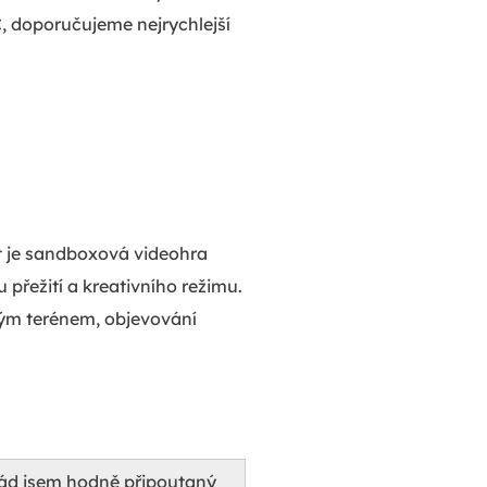
, doporučujeme nejrychlejší
t je sandboxová videohra
přežití a kreativního režimu.
ným terénem, objevování
řád jsem hodně připoutaný