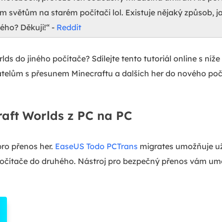
světům na starém počítači lol. Existuje nějaký způsob, ja
ho? Děkuji!“ -
Reddit
lds do jiného počítače? Sdílejte tento tutoriál online s n
telům s přesunem Minecraftu a dalších her do nového poč
raft Worlds z PC na PC
pro přenos her.
EaseUS Todo PCTrans
migrates umožňuje už
počítače do druhého. Nástroj pro bezpečný přenos vám um