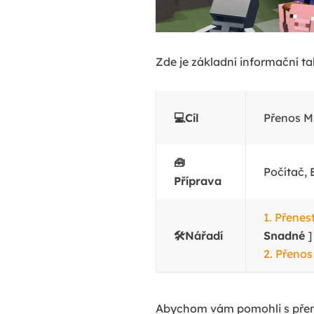
Zde je základní informační t
💻Cíl
Přenos M
🧰
Počítač,
Příprava
1. Přenes
🛠️Nářadí
Snadné
]
2. Přeno
Abychom vám pomohli s přeno