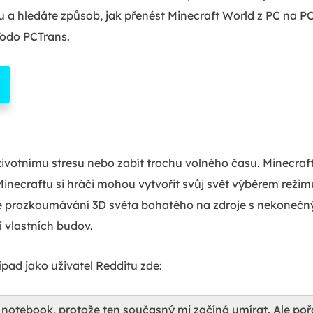
 a hledáte způsob, jak přenést Minecraft World z PC na PC
Todo PCTrans.
ivotnímu stresu nebo zabít trochu volného času. Minecraf
necraftu si hráči mohou vytvořit svůj svět výběrem režimu 
 je prozkoumávání 3D světa bohatého na zdroje s nekoneč
í vlastních budov.
pad jako uživatel Redditu zde:
 notebook, protože ten současný mi začíná umírat. Ale po