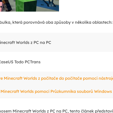
abulka, která porovnává oba způsoby v několika oblastech:
inecraft Worlds z PC na PC
 EaseUS Todo PCTrans
te Minecraft Worlds z počítače do počítače pomocí nástro
s Minecraft Worlds pomocí Průzkumníka souborů Windows
sem Minecraft Worlds z PC na PC, tento článek představ