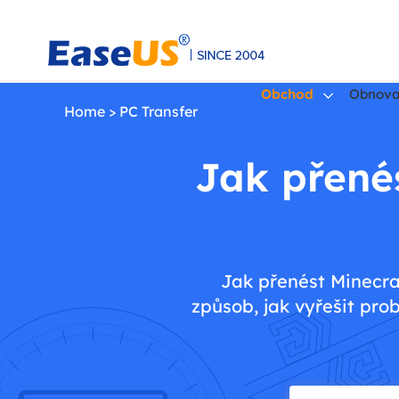
Obchod
Obnova
Home
>
PC Transfer
Jak přené
EaseUS
Jak přenést Minecra
způsob, jak vyřešit pr