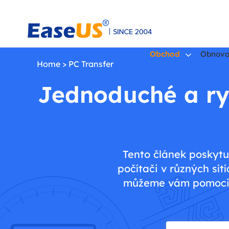
Obchod
Obnova
Home
>
PC Transfer
Jednoduché a ryc
EaseUS
Tento článek poskyt
počítači v různých sít
můžeme vám pomoci. P