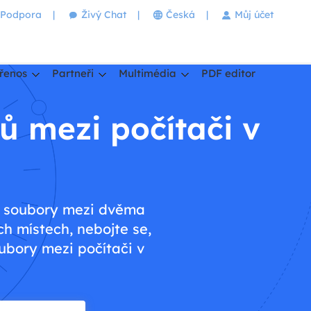
Podpora
|
Živý Chat
|
Česká
|
Můj účet
řenos
Partneři
Multimédia
PDF editor
ů mezi počítači v
t soubory mezi dvěma
ch místech, nebojte se,
ubory mezi počítači v