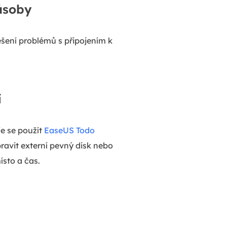
působy
řešení problémů s připojením k
í
e se použít
EaseUS Todo
pravit externí pevný disk nebo
sto a čas.