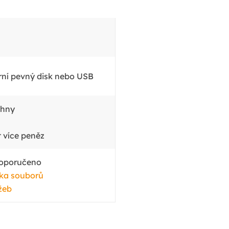
rní pevný disk nebo USB
chny
t více peněz
oporučeno
íka souborů
žeb