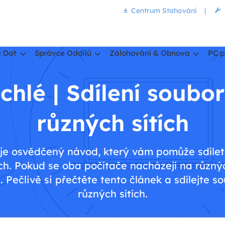
Centrum Stahování
|
 Dat
Správce Oddílů
Zálohování & Obnova
PC p
hlé | Sdílení soubor
různých sítích
uje osvědčený návod, který vám pomůže sdíle
ích. Pokud se oba počítače nacházejí na různý
ečlivě si přečtěte tento článek a sdílejte so
různých sítích.