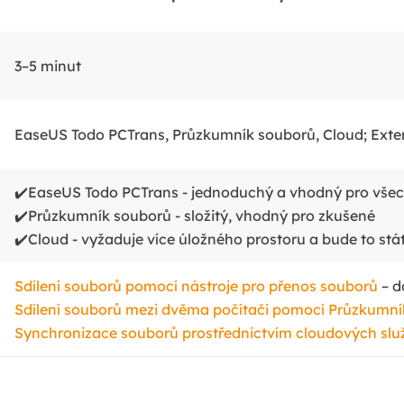
3–5 minut
EaseUS Todo PCTrans, Průzkumník souborů, Cloud; Exte
✔️EaseUS Todo PCTrans - jednoduchý a vhodný pro vše
✔️Průzkumník souborů - složitý, vhodný pro zkušené
✔️Cloud - vyžaduje více úložného prostoru a bude to stá
Sdílení souborů pomocí nástroje pro přenos souborů
– d
Sdílení souborů mezi dvěma počítači pomocí Průzkumn
Synchronizace souborů prostřednictvím cloudových slu