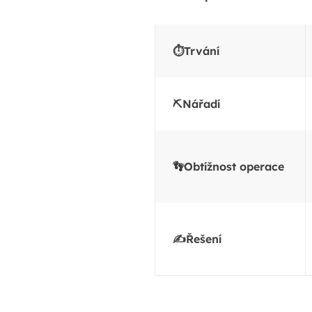
⏱️Trvání
⛏️Nářadí
👣Obtížnost operace
✍️Řešení