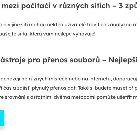
 mezi počítači v různých sítích – 3 z
ači v jiné síti mohou někteří uživatelé trávit čas analýzou 
koušejte si tu, která vám nejlépe vyhovuje!
nástroje pro přenos souborů – Nejlepš
acházejí na různých místech nebo na internetu, doporučuj
 čas a zajistí plynulý přenos dat. Také si budete muset při
e srovnání s ostatními dvěma metodami pomůže ušetřit mí