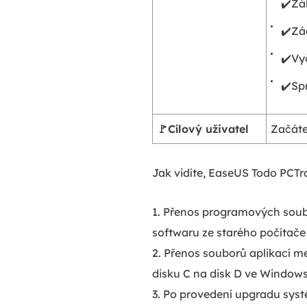
✔️Zá
✔️Zá
✔️Vy
✔️Sp
🚩Cílový uživatel
Začáteč
Jak vidíte, EaseUS Todo PCTr
1. Přenos programových soubo
softwaru ze starého počítače
2. Přenos souborů aplikací m
disku C na disk D ve Windows
3. Po provedení upgradu sys