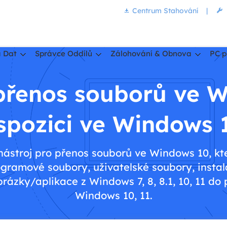
Centrum Stahování
|
 Dat
Správce Oddílů
Zálohování & Obnova
PC p
 přenos souborů ve W
spozici ve Windows 
 nástroj pro přenos souborů ve Windows 10, k
gramové soubory, uživatelské soubory, instal
zky/aplikace z Windows 7, 8, 8.1, 10, 11 do
Windows 10, 11.