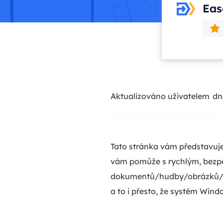
Eas
Aktualizováno uživatelem
dn
Tato stránka vám představuj
vám pomůže s rychlým, bezp
dokumentů/hudby/obrázků/sou
a to i přesto, že systém Win