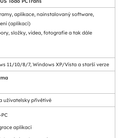
eUS Todo PCTrans
ramy, aplikace, nainstalovaný software,
ení (aplikací)
ry, složky, videa, fotografie a tak dále
s 11/10/8/7, Windows XP/Vista a starší verze
rma
a uživatelsky přívětivé
-PC
grace aplikací