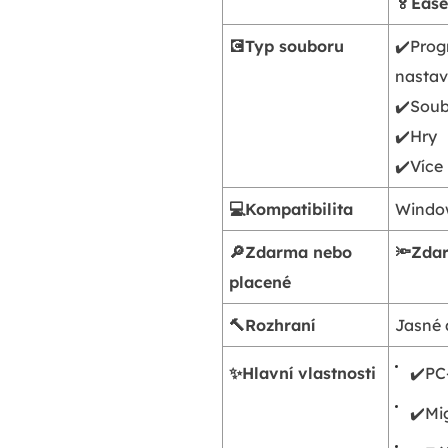
🏅Eas
💽Typ souboru
✔️Prog
nastav
✔️Soubo
✔️Hry
✔️Více
💻Kompatibilita
Window
🔎Zdarma nebo
🔦Zda
placené
🔨Rozhraní
Jasné 
✨Hlavní vlastnosti
✔️PC
✔️Mi