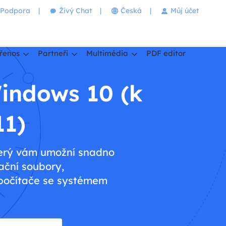
Podpora
|
Živý Chat
|
Česká
|
Můj účet
řenos
Partneři
Multimédia
PDF editor
indows 10 (k
11)
terý vám umožní snadno
ační soubory,
 počítače se systémem