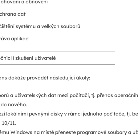
lohování a obnovení
chrana dat
čištění systému a velkých souborů
ráva aplikací
níci i zkušení uživatelé
ans dokáže provádět následující úkoly:
rů a uživatelských dat mezi počítači, tj. přenos operační
 do nového.
ezi lokálními pevnými disky v rámci jednoho počítače, tj.
 10/11.
tému Windows na místě přeneste programové soubory a uži