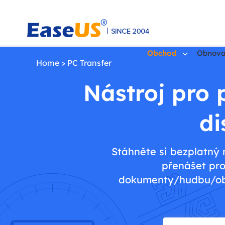
Obchod
Obnova
Home
>
PC Transfer
Nástroj pro
EaseUS
di
Stáhněte si bezplatný
přenášet pro
dokumenty/hudbu/obrá