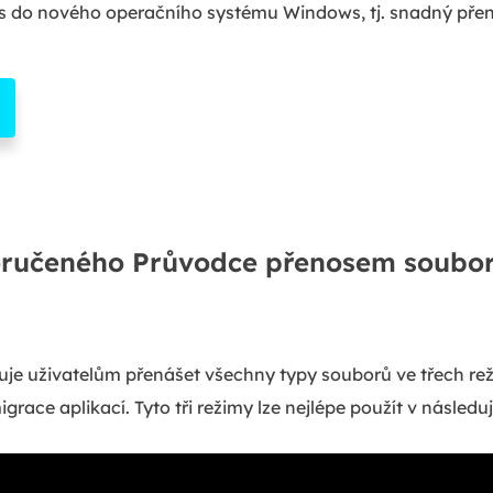
 do nového operačního systému Windows, tj. snadný pře
oručeného Průvodce přenosem soubo
e uživatelům přenášet všechny typy souborů ve třech rež
race aplikací. Tyto tři režimy lze nejlépe použít v následuj