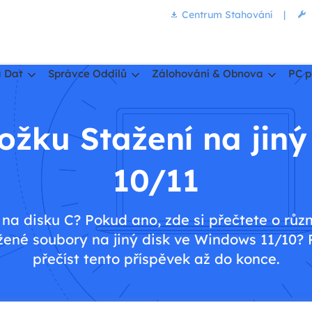
Centrum Stahování
|
 Dat
Správce Oddílů
Zálohování & Obnova
PC p
ožku Stažení na jin
10/11
na disku C? Pokud ano, zde si přečtete o růz
žené soubory na jiný disk ve Windows 11/10?
přečíst tento příspěvek až do konce.