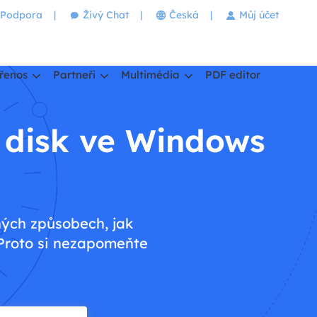
Podpora
|
Živý Chat
|
Česká
|
Můj účet
řenos
Partneři
Multimédia
PDF editor
ý disk ve Windows
ných způsobech, jak
 Proto si nezapomeňte