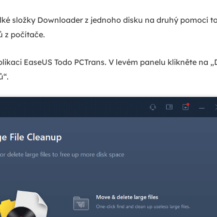
velké složky Downloader z jednoho disku na druhý pomocí 
 z počítače.
plikaci EaseUS Todo PCTrans. V levém panelu klikněte na „Da
ů“.