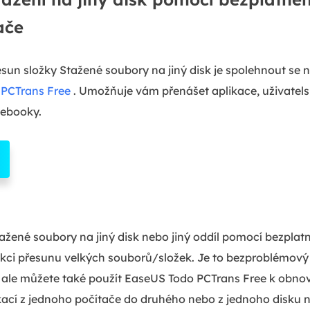
ače
sun složky Stažené soubory na jiný disk je spolehnout se n
PCTrans Free
. Umožňuje vám přenášet aplikace, uživatelsk
tebooky.
tažené soubory na jiný disk nebo jiný oddíl pomocí bezpla
nkci přesunu velkých souborů/složek. Je to bezproblémový 
, ale můžete také použít EaseUS Todo PCTrans Free k obno
ací z jednoho počítače do druhého nebo z jednoho disku n