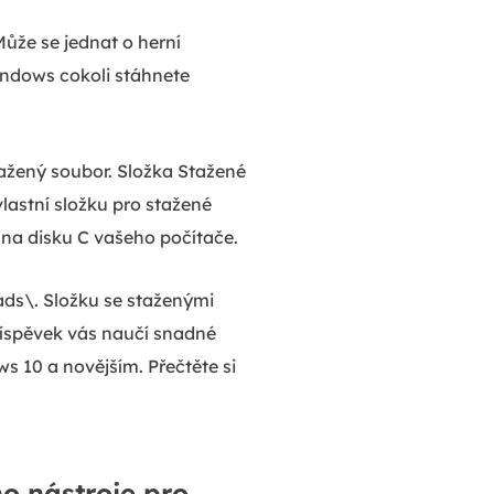
ůže se jednat o herní
indows cokoli stáhnete
tažený soubor. Složka Stažené
lastní složku pro stažené
 na disku C vašeho počítače.
ds\. Složku se staženými
říspěvek vás naučí snadné
 10 a novějším. Přečtěte si
o nástroje pro