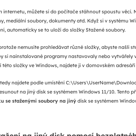
 internetu, můžete si do počítače stáhnout spoustu věcí. M
y, mediální soubory, dokumenty atd. Když si v systému W
ní, automaticky se to uloží do složky Stažené soubory.
 protože nemusíte prohledávat různé složky, abyste našli s
by si nainstalované programy nastavovaly nebo vytvářely v
í této složky ve Windows, najdete ji v domovském adresáři
 tedy najdete podle umístění C:\Users\UserName\Downloa
esunout na jiný disk se systémem Windows 11/10. Tento p
ku se staženými soubory na jiný
disk se systémem Windows
tažení na jiný disk pomocí bezplatnéh