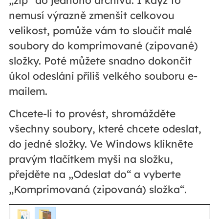
„zip“ do jednoho archivu. I když to
nemusí výrazně zmenšit celkovou
velikost, pomůže vám to sloučit malé
soubory do komprimované (zipované)
složky. Poté můžete snadno dokončit
úkol odeslání příliš velkého souboru e-
mailem.
Chcete-li to provést, shromážděte
všechny soubory, které chcete odeslat,
do jedné složky. Ve Windows klikněte
pravým tlačítkem myši na složku,
přejděte na „Odeslat do“ a vyberte
„Komprimovaná (zipovaná) složka“.