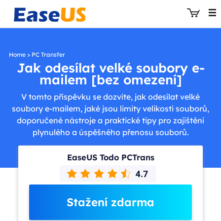
Home
>
PC Transfer
Jak odesílat velké soubory e-
mailem [bez omezení]
EaseUS
V tomto příspěvku se dozvíte, jak odesílat velké
soubory e-mailem, jaké jsou limity velikosti souborů,
doporučené nástroje a praktické tipy pro zajištění
plynulého a úspěšného přenosu souborů.
EaseUS Todo PCTrans
Stažení zdarma