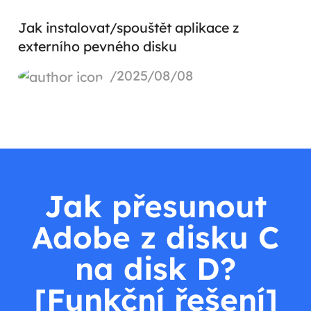
Jak instalovat/spouštět aplikace z
externího pevného disku
/2025/08/08
Jak přesunout
Adobe z disku C
na disk D?
[Funkční řešení]