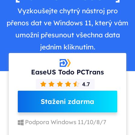
Vyzkoušejte chytrý nástroj pro
přenos dat ve Windows 11, který vám
umožní přesunout všechna data
jedním kliknutím.
EaseUS Todo PCTrans
Stažení zdarma
Podpora Windows 11/10/8/7