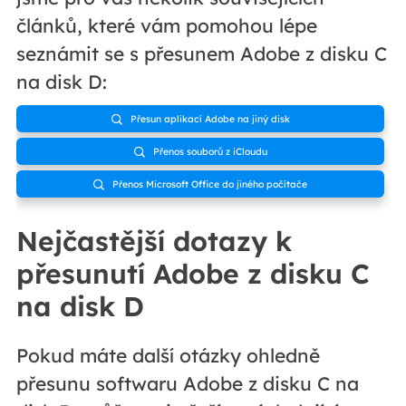
článků, které vám pomohou lépe
seznámit se s přesunem Adobe z disku C
na disk D:
Přesun aplikací Adobe na jiný disk

Přenos souborů z iCloudu

Přenos Microsoft Office do jiného počítače

Nejčastější dotazy k
přesunutí Adobe z disku C
na disk D
Pokud máte další otázky ohledně
přesunu softwaru Adobe z disku C na