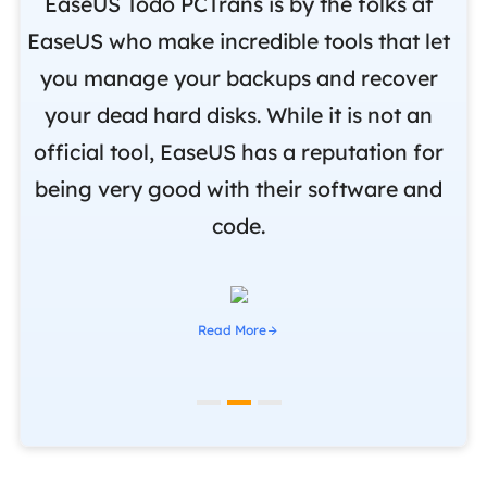
nd
EaseUS Todo PCTrans is by the folks at
o
EaseUS who make incredible tools that let
,
you manage your backups and recover
m
om
your dead hard disks. While it is not an
r
official tool, EaseUS has a reputation for
i
being very good with their software and
code.
Read More