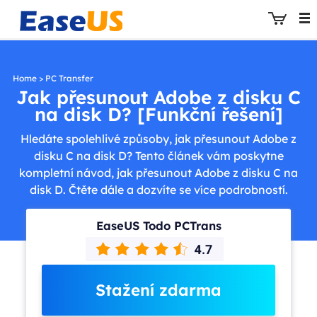
Home
>
PC Transfer
Jak přesunout Adobe z disku C
na disk D? [Funkční řešení]
EaseUS
Hledáte spolehlivé způsoby, jak přesunout Adobe z
disku C na disk D? Tento článek vám poskytne
kompletní návod, jak přesunout Adobe z disku C na
disk D. Čtěte dále a dozvíte se více podrobností.
EaseUS Todo PCTrans
Stažení zdarma