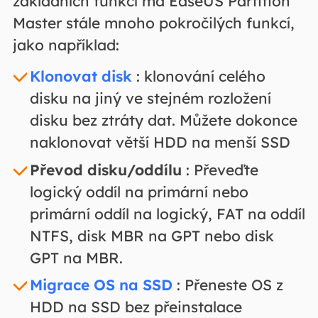
základních funkcí má EaseUS Partition
Master stále mnoho pokročilých funkcí,
jako například:
Klonovat disk
: klonování celého
disku na jiný ve stejném rozložení
disku bez ztráty dat. Můžete dokonce
naklonovat větší HDD na menší SSD
Převod disku/oddílu
: Převeďte
logický oddíl na primární nebo
primární oddíl na logický, FAT na oddíl
NTFS, disk MBR na GPT nebo disk
GPT na MBR.
Migrace OS na SSD
: Přeneste OS z
HDD na SSD bez přeinstalace