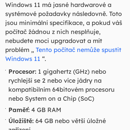
Windows 11 má jasné hardwarové a
systémové požadavky následovně. Toto
jsou minimální specifikace, a pokud váš
počítač žádnou z nich nesplňuje,
nebudete moci upgradovat a mít
problém „
Tento počítač nemůže spustit
Windows 11
“.
Procesor:
1 gigahertz (GHz) nebo
rychlejší se 2 nebo více jádry na
kompatibilním 64bitovém procesoru
nebo System on a Chip (SoC)
Paměť:
4 GB RAM
Úložiště:
64 GB nebo větší úložné
zařízení