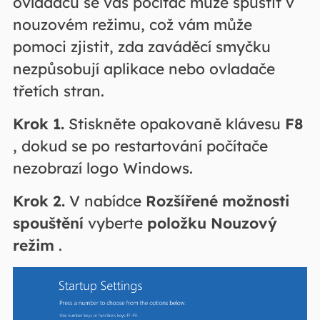
ovladačů se váš počítač může spustit v
nouzovém režimu, což vám může
pomoci zjistit, zda zaváděcí smyčku
nezpůsobují aplikace nebo ovladače
třetích stran.
Krok 1.
Stiskněte opakovaně klávesu
F8
, dokud se po restartování počítače
nezobrazí logo Windows.
Krok 2.
V nabídce
Rozšířené možnosti
spouštění
vyberte
položku Nouzový
režim
.