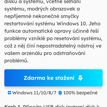
disku a systému, včetně selhání
systému, modrých obrazovek a
nepříjemné nekonečné smyčky
restartování systému Windows 10. Jeho
funkce automatické opravy účinně řeší
problémy vzniklé po resetování systému,
což z něj činí nepostradatelný nástroj ve
vašem arzenálu pro odstraňování
problémů.
Zdarma ke stažení
Windows 11/10/8/7
100% bezpečné


Krok 1.
Připojte USB disk/externí disk k