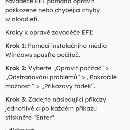
zavaděče EFI pomáhá opravit
poškozené nebo chybějící chyby
winload.efi.
Kroky k opravě zavaděče EFI:
Krok 1:
Pomocí instalačního média
Windows spusťte počítač.
Krok 2:
Vyberte „Opravit počítač“ >
„Odstraňování problémů“ > „Pokročilé
možnosti“ > „Příkazový řádek“.
Krok 3:
Zadejte následující příkazy
jednotlivě a po každém příkazu
stiskněte "Enter".