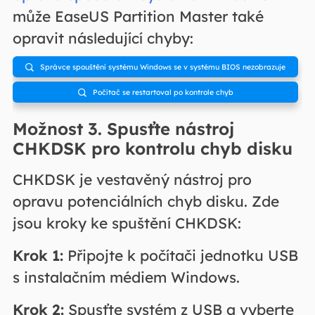
může EaseUS Partition Master také
opravit následující chyby:
Správce spouštění systému Windows se v systému BIOS nezobrazuje

Počítač se restartoval po kontrole chyb

Možnost 3. Spusťte nástroj
CHKDSK pro kontrolu chyb disku
CHKDSK je vestavěný nástroj pro
opravu potenciálních chyb disku. Zde
jsou kroky ke spuštění CHKDSK:
Krok 1:
Připojte k počítači jednotku USB
s instalačním médiem Windows.
Krok 2:
Spusťte systém z USB a vyberte