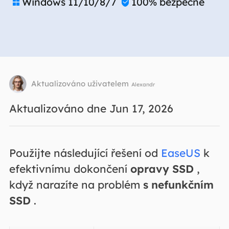
Windows 11/10/8/7
100% bezpečné


Aktualizováno uživatelem
Alexandr
Aktualizováno dne Jun 17, 2026
Použijte následující řešení od
EaseUS
k
efektivnímu dokončení
opravy SSD
,
když narazíte na problém
s nefunkčním
SSD
.