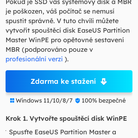
Pokud je SSD váš systémový disk a MBR
je poškozen, váš počítač se nemusí
spustit správně. V tuto chvíli můžete
vytvořit spouštěcí disk EaseUS Partition
Master WinPE pro opětovné sestavení
MBR (podporováno pouze v
profesionální verzi
).
Zdarma ke stažení
Windows 11/10/8/7
100% bezpečné


Krok 1.
Vytvořte spouštěcí disk WinPE
Spusťte EaseUS Partition Master a