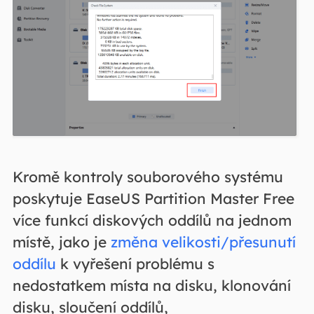
Kromě kontroly souborového systému
poskytuje EaseUS Partition Master Free
více funkcí diskových oddílů na jednom
místě, jako je
změna velikosti/přesunutí
oddílu
k vyřešení problému s
nedostatkem místa na disku, klonování
disku, sloučení oddílů,