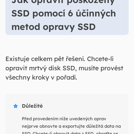
SSD pomocí 6 účinných
metod opravy SSD
Existuje celkem pět řešení. Chcete-li
opravit mrtvý disk SSD, musíte provést
všechny kroky v pořadí.
Důležité

Před provedením níže uvedených oprav
nejprve obnovte a exportujte důležitá data na
SSD. Chcete-li obnovit data z SSD, obraťte se