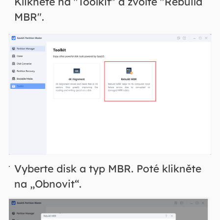
Klikněte na "Toolkit" a zvolte "Rebuild
MBR".
Vyberte disk a typ MBR. Poté klikněte
na „Obnovit“.