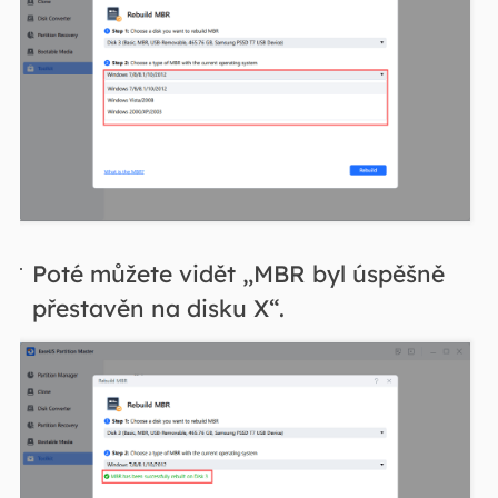
Poté můžete vidět „MBR byl úspěšně
přestavěn na disku X“.