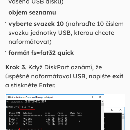
vašeho USB disku)
objem seznamu
vyberte svazek 10
(nahraďte 10 číslem
svazku jednotky USB, kterou chcete
naformátovat)
formát fs=fat32 quick
Krok 3.
Když DiskPart oznámí, že
úspěšně naformátoval USB, napište
exit
a stiskněte Enter.