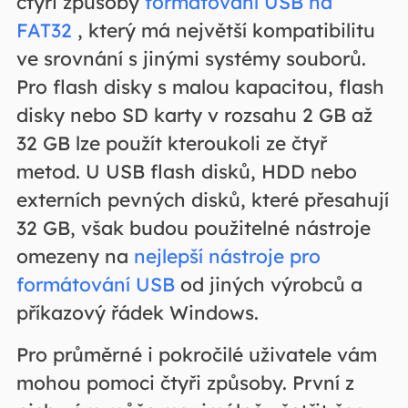
čtyři způsoby
formátování USB na
FAT32
, který má největší kompatibilitu
ve srovnání s jinými systémy souborů.
Pro flash disky s malou kapacitou, flash
disky nebo SD karty v rozsahu 2 GB až
32 GB lze použít kteroukoli ze čtyř
metod. U USB flash disků, HDD nebo
externích pevných disků, které přesahují
32 GB, však budou použitelné nástroje
omezeny na
nejlepší nástroje pro
formátování USB
od jiných výrobců a
příkazový řádek Windows.
Pro průměrné i pokročilé uživatele vám
mohou pomoci čtyři způsoby. První z