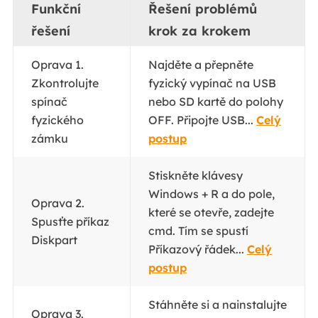
Funkční
Řešení problémů
řešení
krok za krokem
Oprava 1.
Najděte a přepněte
Zkontrolujte
fyzický vypínač na USB
spínač
nebo SD kartě do polohy
fyzického
OFF. Připojte USB...
Celý
zámku
postup
Stiskněte klávesy
Windows + R a do pole,
Oprava 2.
které se otevře, zadejte
Spusťte příkaz
cmd. Tím se spustí
Diskpart
Příkazový řádek...
Celý
postup
Stáhněte si a nainstalujte
Oprava 3.