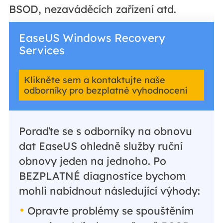
BSOD, nezaváděcích zařízení atd.
EaseUS Windows Recovery
Services
Klikněte sem a kontaktujte naše
odborníky pro bezplatné vyhodnocení
Poraďte se s odborníky na obnovu
dat EaseUS ohledně služby ruční
obnovy jeden na jednoho. Po
BEZPLATNÉ diagnostice bychom
mohli nabídnout následující výhody:
Opravte problémy se spouštěním