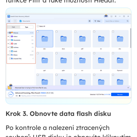
Krok 3. Obnovte data flash disku
Po kontrole a nalezení ztracených
souborů USB disku je obnovíte kliknutím