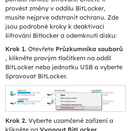
provést změny v oddílu BitLocker,
musíte nejprve odstranit ochranu. Zde
jsou podrobné kroky k deaktivaci
šifrování Bitlocker a odemknutí disku:
Krok 1.
Otevřete
Průzkumníka souborů
, klikněte pravým tlačítkem na oddíl
BitLocker nebo jednotku USB a vyberte
Spravovat BitLocker.
Krok 2.
Vyberte uzamčené zařízení a
klikněte na
Vypnout BitLocker
.