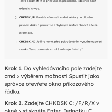
Tento parametr /f je přizpůsoben pro někoho, kdo chce najít
existující chyby.
CHKDSK /R:
Pomůže vám najít vadné sektory na cílovém
pevném disku a pokusit se z chybných sektorů obnovit čitelné
informace.
CHKDSK /X:
Je-li to nutné, před pokračováním vynutíte odpojení
svazku. Tento parametr /x také zahrnuje funkci /f.
Krok 1.
Do vyhledávacího pole zadejte
cmd > výběrem možnosti Spustit jako
správce otevřete okno příkazového
řádku.
Krok 2.
Zadejte CHKDSK C: /F/R/X
v
okně > stiskněte Enter. Jednotku C