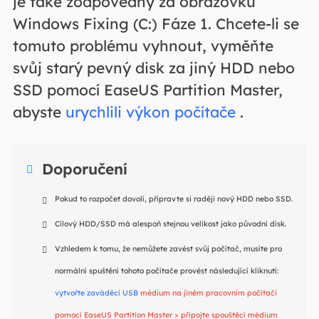
je také zodpovědný za obrazovku
Windows Fixing (C:) Fáze 1. Chcete-li se
tomuto problému vyhnout, vyměňte
svůj starý pevný disk za jiný HDD nebo
SSD pomocí EaseUS Partition Master,
abyste
urychlili výkon počítače
.
Doporučení

Pokud to rozpočet dovolí, připravte si raději nový HDD nebo SSD.
Cílový HDD/SSD má alespoň stejnou velikost jako původní disk.
Vzhledem k tomu, že nemůžete zavést svůj počítač, musíte pro
normální spuštění tohoto počítače provést následující kliknutí:
vytvořte zaváděcí USB
médium na jiném pracovním počítači
pomocí EaseUS Partition Master > připojte spouštěcí médium