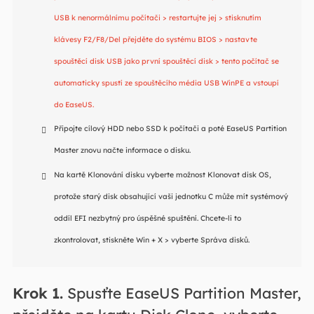
USB k nenormálnímu počítači > restartujte jej > stisknutím
klávesy F2/F8/Del přejděte do systému BIOS > nastavte
spouštěcí disk USB jako první spouštěcí disk > tento počítač se
automaticky spustí ze spouštěcího média USB WinPE a vstoupí
do EaseUS.
Připojte cílový HDD nebo SSD k počítači a poté EaseUS Partition
Master znovu načte informace o disku.
Na kartě Klonování disku vyberte možnost Klonovat disk OS,
protože starý disk obsahující vaši jednotku C může mít systémový
oddíl EFI nezbytný pro úspěšné spuštění. Chcete-li to
zkontrolovat, stiskněte Win + X > vyberte Správa disků.
Krok 1.
Spusťte EaseUS Partition Master,