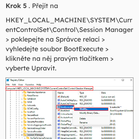
Krok 5
. Přejít na
HKEY_LOCAL_MACHINE\SYSTEM\Curr
entControlSet\Control\Session Manager
> poklepejte na Správce relací >
vyhledejte soubor BootExecute >
klikněte na něj pravým tlačítkem >
vyberte Upravit.