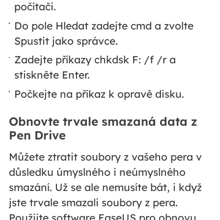
počítači.
Do pole Hledat zadejte cmd a zvolte
Spustit jako správce.
Zadejte příkazy chkdsk F: /f /r a
stiskněte Enter.
Počkejte na příkaz k opravě disku.
Obnovte trvale smazaná data z
Pen Drive
Můžete ztratit soubory z vašeho pera v
důsledku úmyslného i neúmyslného
smazání. Už se ale nemusíte bát, i když
jste trvale smazali soubory z pera.
Použijte software EaseUS pro obnovu