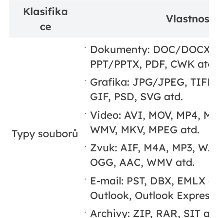
Klasifika
Vlastnosti
ce
Dokumenty: DOC/DOCX, 
PPT/PPTX, PDF, CWK atd.
Grafika: JPG/JPEG, TIFF
GIF, PSD, SVG atd.
Video: AVI, MOV, MP4, M4
WMV, MKV, MPEG atd.
Typy souborů
Zvuk: AIF, M4A, MP3, WA
OGG, AAC, WMV atd.
E-mail: PST, DBX, EMLX at
Outlook, Outlook Express 
Archivy: ZIP, RAR, SIT atd