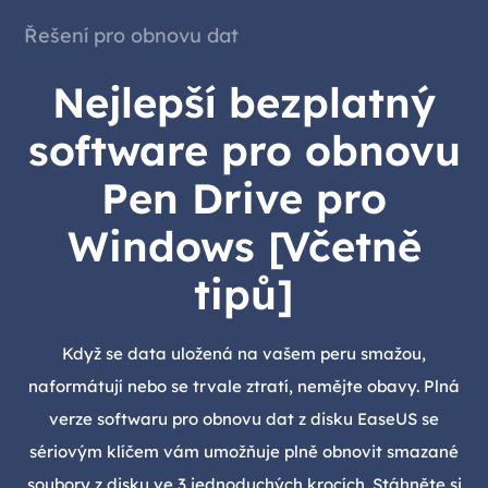
Řešení pro obnovu dat
Nejlepší bezplatný
software pro obnovu
Pen Drive pro
Windows [Včetně
tipů]
Když se data uložená na vašem peru smažou,
naformátují nebo se trvale ztratí, nemějte obavy. Plná
verze softwaru pro obnovu dat z disku EaseUS se
sériovým klíčem vám umožňuje plně obnovit smazané
soubory z disku ve 3 jednoduchých krocích. Stáhněte si