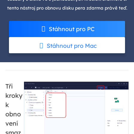
tento nástroj pro obnovu disku pera zdarma právě teď.
Stáhnout pro PC
Stáhnout pro Mac
Tři
kroky
k
obno
vení
smaz