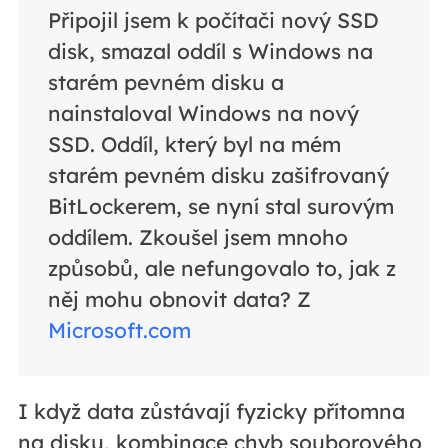
Připojil jsem k počítači nový SSD
disk, smazal oddíl s Windows na
starém pevném disku a
nainstaloval Windows na nový
SSD. Oddíl, který byl na mém
starém pevném disku zašifrovaný
BitLockerem, se nyní stal surovým
oddílem. Zkoušel jsem mnoho
způsobů, ale nefungovalo to, jak z
něj mohu obnovit data? Z
Microsoft.com
I když data zůstávají fyzicky přítomna
na disku, kombinace chyb souborového