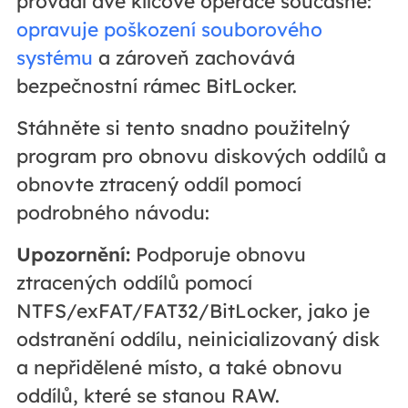
provádí dvě klíčové operace současně:
opravuje poškození souborového
systému
a zároveň zachovává
bezpečnostní rámec BitLocker.
Stáhněte si tento snadno použitelný
program pro obnovu diskových oddílů a
obnovte ztracený oddíl pomocí
podrobného návodu:
Upozornění:
Podporuje obnovu
ztracených oddílů pomocí
NTFS/exFAT/FAT32/BitLocker, jako je
odstranění oddílu, neinicializovaný disk
a nepřidělené místo, a také obnovu
oddílů, které se stanou RAW.