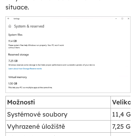
situace.
Možnosti
Velikos
Systémové soubory
11,4 GB
Vyhrazené úložiště
7,25 GB