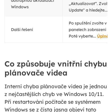
dostupnou aktualizaci
„Aktualizovat“. Zvolt
Windows
Update" a hledejte...
C
Po spuštění zvolte v 
Další řešení
panelech zobrazení „M
Poté vyberte...
Úplné 
Co způsobuje vnitřní chybu
plánovače videa
Interní chyba plánovače videa je jednou
z nejčastějších chyb ve Windows 10/11.
Při restartování počítače se systémem
Windows se z čista jasna objeví tato