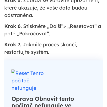
Krok 5.
Zobrazí se varovné upozornění,
které ukazuje, že vaše data budou
odstraněna.
Krok 6.
Stiskněte „Další“> „Resetovat“ a
poté „Pokračovat“.
Krok 7.
Jakmile proces skončí,
restartujte systém.
Oprava Obnovit tento
počítač nefunguje ve