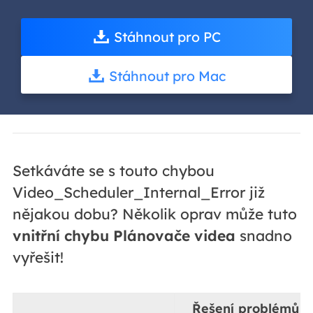
Stáhnout pro PC
Stáhnout pro Mac
Setkáváte se s touto chybou
Video_Scheduler_Internal_Error již
nějakou dobu? Několik oprav může tuto
vnitřní chybu Plánovače videa
snadno
vyřešit!
Řešení problémů k