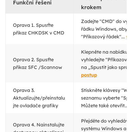
Funkční řešení
krokem
Zadejte "CMD" do vyh
Oprava 1. Spusťte
řádku Windows, aby se
příkaz CHKDSK v CMD
"Příkazový řádek"...
Ce
Klepněte na nabídku "
Oprava 2. Spusťte
vyhledejte "Příkazový 
příkaz SFC /Scannow
na „Spustit jako správ
postup
Oprava 3.
Stiskněte klávesy "Wi
Aktualizujte/přeinstalu
seznamu vyberte "Sprá
jte ovladače grafiky
Můžete také otevřít...
C
Přejděte do vyhledáva
Oprava 4. Nainstalujte
systému Windows a za