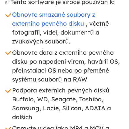
✅Tento software je široce používán k:
Obnovte smazané soubory z
externího pevného disku
, včetně
fotografií, videí, dokumentů a
zvukových souborů.
Obnovte data z externího pevného
disku po napadení virem, havárii OS,
přeinstalaci OS nebo po přeměně
systému souborů na RAW
Podpora externích pevných disků
Buffalo, WD, Seagate, Toshiba,
Samsung, Lacie, Silicon, ADATA a
dalších
Opravte videa jako MP4 a MOV a