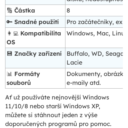
🔢
Částka
8
🔑
Snadné použití
Pro začátečníky, expe
👩‍💻
Kompatibilita
Windows, Mac, Linu
OS
💾
Značky zařízení
Buffalo, WD, Seagat
Lacie
📊
Formáty
Dokumenty, obrázky,
souborů
e-maily atd.
Ať už používáte nejnovější Windows
11/10/8 nebo starší Windows XP,
můžete si stáhnout jeden z výše
doporučených programů pro pomoc.