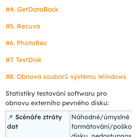
#4. GetDataBack
#5. Recuva
#6. PhotoRec
#7. TestDisk
#8. Obnova souborů systému Windows
Statistiky testování softwaru pro
obnovu externího pevného disku:
📌
Scénáře ztráty
Náhodné/úmyslné v
dat
formátování/poškoze
disku, nedostupnost