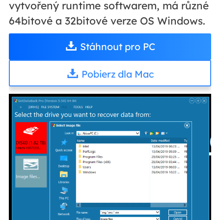
vytvořený runtime softwarem, má různé
64bitové a 32bitové verze OS Windows.
Stáhnout pro PC
Pobierz dla Mac