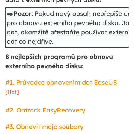
✒️Pozor:
Pokud nový obsah nepřepíše data
pro obnovu externího pevného disku. Jakm
dat, okamžitě přestaňte používat externí
dat co nejdříve.
8 nejlepších programů pro obnovu
externího pevného disku:
#1. Průvodce obnovením dat EaseUS
[Hot]
#2. Ontrack EasyRecovery
#3. Obnovit moje soubory