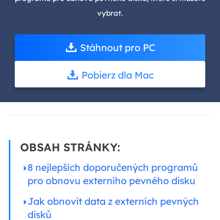
vybrat.
Stáhnout pro PC
Pobierz dla Mac
OBSAH STRÁNKY:
8 nejlepších doporučených programů
pro obnovu externího pevného disku
Jak obnovit data z externích pevných
disků