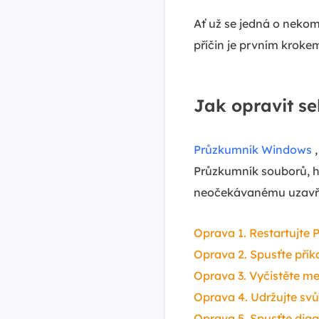
Ať už se jedná o nekom
příčin je prvním krok
Jak opravit s
Průzkumník Windows
,
Průzkumník souborů, h
neočekávanému uzavřen
Oprava 1. Restartujte
Oprava 2. Spusťte pří
Oprava 3. Vyčistěte 
Oprava 4. Udržujte svů
Oprava 5. Spusťte dia