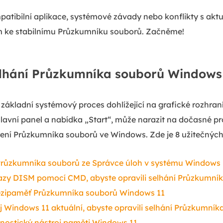
patibilní aplikace, systémové závady nebo konflikty s akt
em ke stabilnímu Průzkumníku souborů. Začněme!
elhání Průzkumníka souborů Windows
 základní systémový proces dohlížející na grafické rozhraní 
lavní panel a nabídka „Start“, může narazit na dočasné p
í Průzkumníka souborů ve Windows. Zde je 8 užitečných
 Průzkumníka souborů ze Správce úloh v systému Windows 
kazy DISM pomocí CMD, abyste opravili selhání Průzkumní
mezipaměť Průzkumníka souborů Windows 11
j Windows 11 aktuální, abyste opravili selhání Průzkumní
gnostický nástroj paměti Windows 11