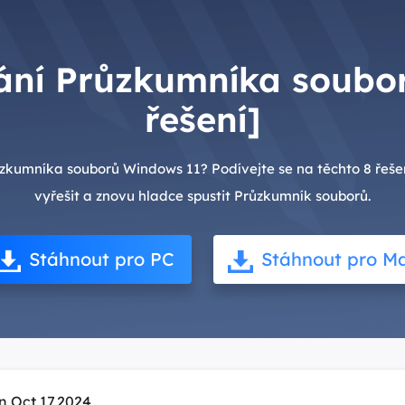
hání Průzkumníka soubo
řešení]
zkumníka souborů Windows 11? Podívejte se na těchto 8 řeš
vyřešit a znovu hladce spustit Průzkumník souborů.
Stáhnout pro PC
Stáhnout pro M
n Oct 17,2024