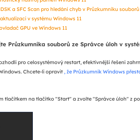
KDSK a SFC Scan pro hledání chyb v Průzkumníku soubor
 aktualizaci v systému Windows 11
e ovladač GPU ve Windows 11
ujte Průzkumníka souborů ze Správce úloh v sys
ozhodli pro celosystémový restart, efektivnější řešení zahr
indows. Chcete-li opravit
, že Průzkumník Windows přest
 tlačítkem na tlačítko "Start" a zvolte "Správce úloh" z 