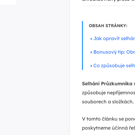
OBSAH STRÁNKY:
Jak opravit selh
Bonusový tip: Ob
Co způsobuje sel
Selhání Průzkumníka
způsobuje nepříjemnos
souborech a složkách.
V tomto článku se po
poskytneme účinná řeš