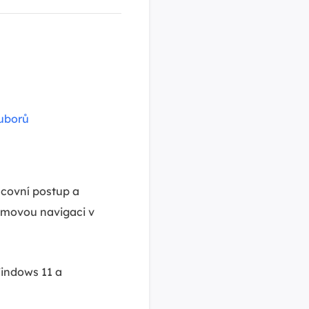
ouborů
acovní postup a
lémovou navigaci v
indows 11 a