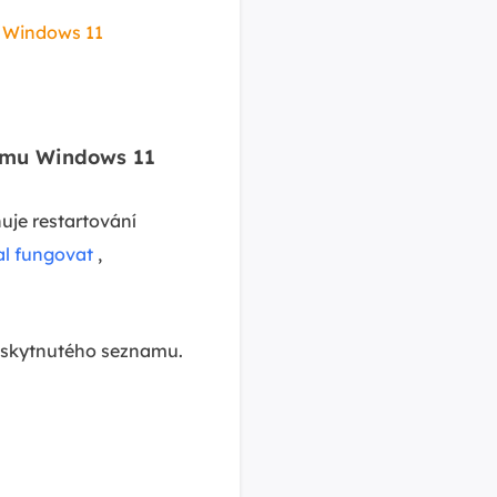
ů Windows 11
tému Windows 11
nuje restartování
al fungovat
,
poskytnutého seznamu.