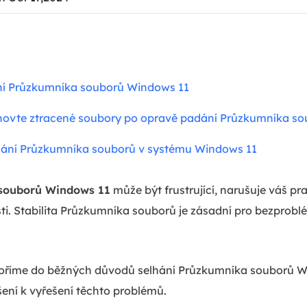
ání Průzkumníka souborů Windows 11
novte ztracené soubory po opravě padání Průzkumníka s
hání Průzkumníka souborů v systému Windows 11
 souborů Windows 11
může být frustrující, narušuje váš pr
ti. Stabilita Průzkumníka souborů je zásadní pro bezprob
noříme do běžných důvodů selhání Průzkumníka souborů W
ení k vyřešení těchto problémů.