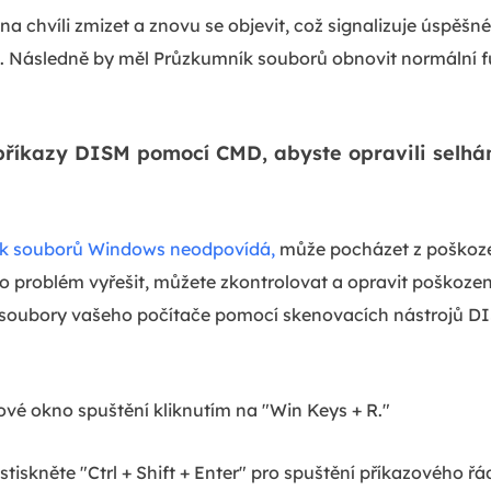
a chvíli zmizet a znovu se objevit, což signalizuje úspěšn
 Následně by měl Průzkumník souborů obnovit normální f
příkazy DISM pomocí CMD, abyste opravili selhá
k souborů Windows neodpovídá,
může pocházet z poškoz
to problém vyřešit, můžete zkontrolovat a opravit poškozen
oubory vašeho počítače pomocí skenovacích nástrojů DI
vé okno spuštění kliknutím na "Win Keys + R."
stiskněte "Ctrl + Shift + Enter" pro spuštění příkazového ř