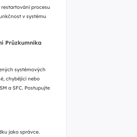
é restartování procesu
unkčnost v systému
ní Průzkumníka
ených systémových
é, chybějící nebo
SM a SFC. Postupujte
ádku jako správce.