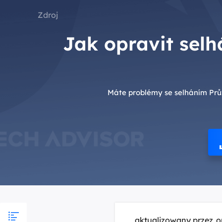
Zdroj
Jak opravit sel
Máte problémy se selháním Prů
aktualizowany przez
o