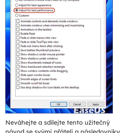
Neváhejte a sdílejte tento užitečný
návod se svými přáteli a následovníky