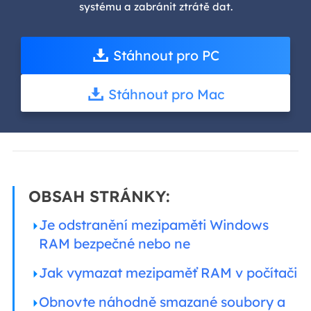
systému a zabránit ztrátě dat.
Stáhnout pro PC
Stáhnout pro Mac
OBSAH STRÁNKY:
Je odstranění mezipaměti Windows
RAM bezpečné nebo ne
Jak vymazat mezipaměť RAM v počítači
Obnovte náhodně smazané soubory a