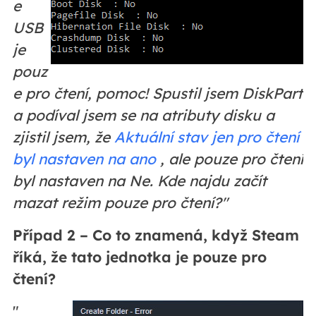
e
USB
je
pouz
e pro čtení, pomoc! Spustil jsem DiskPart
a podíval jsem se na atributy disku a
zjistil jsem, že
Aktuální stav jen pro čtení
byl nastaven na ano
, ale pouze pro čtení
byl nastaven na Ne. Kde najdu začít
mazat režim pouze pro čtení?"
Případ 2 – Co to znamená, když Steam
říká, že tato jednotka je pouze pro
čtení?
"