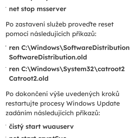
net stop msserver
Po zastavení služeb proveďte reset
pomocí následujících příkazů:
ren C:\Windows\SoftwareDistribution
SoftwareDistribution.old
ren C:\Windows\System32\catroot2
Catroot2.old
Po dokončení výše uvedených kroků
restartujte procesy Windows Update
zadáním následujících příkazů:
čistý start wuauserv