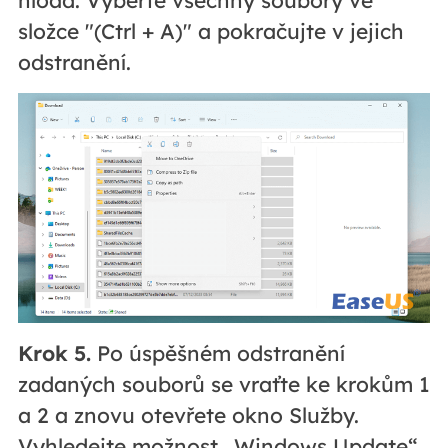
nload. Vyberte všechny soubory ve
složce "(Ctrl + A)" a pokračujte v jejich
odstranění.
Krok 5.
Po úspěšném odstranění
zadaných souborů se vraťte ke krokům 1
a 2 a znovu otevřete okno Služby.
Vyhledejte možnost „Windows Update“,