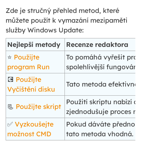
Zde je stručný přehled metod, které
můžete použít k vymazání mezipaměti
služby Windows Update:
Nejlepší metody
Recenze redaktora
⭐
Použijte
To pomáhá vyřešit probl
program Run
spolehlivější fungován
💽
Použijte
Tato metoda efektivně 
Vyčištění disku
Použití skriptu nabízí 
📃
Použijte skript
zjednodušuje proces m
✅
Vyzkoušejte
Pokud dáváte přednost
možnost CMD
tato metoda vhodná.