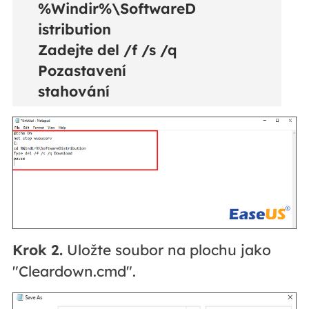
%Windir%\SoftwareD
istribution
Zadejte del /f /s /q
Pozastavení
stahování
Krok 2.
Uložte soubor na plochu jako
"Cleardown.cmd".