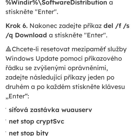
%Windir%\SoftwareDistribution
a
stiskněte "Enter".
Krok 6.
Nakonec zadejte příkaz
del /f /s
/q Download
a stiskněte "Enter".
🔺Chcete-li resetovat mezipaměť služby
Windows Update pomocí příkazového
řádku se zvýšenými oprávněními,
zadejte následující příkazy jeden po
druhém a po každém stiskněte klávesu
„Enter“:
síťová zastávka wuauserv
net stop cryptSvc
net stop bity