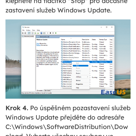
klepněte na tlačítko "Stop" pro dočasné
zastavení služeb Windows Update.
Krok 4.
Po úspěšném pozastavení služeb
Windows Update přejděte do adresáře
C:\Windows\SoftwareDistribution\Dow