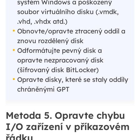
systém Windows a poškozený
soubor virtuálního disku (.vmdk,
.vhd, .vhdx atd.)
Obnovte/opravte ztracený oddíl a
znovu rozdělený disk
Odformátujte pevný disk a
opravte nezpracovaný disk
(šifrovaný disk BitLocker)
Opravte disky, které se staly oddíly
chráněnými GPT
Metoda 5. Opravte chybu
I/O zařízení v příkazovém
řádku