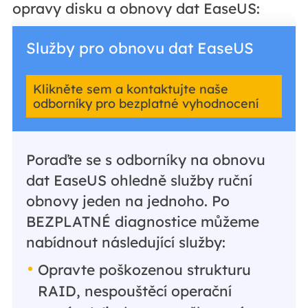
opravy disku a obnovy dat EaseUS:
Služby pro obnovu dat EaseUS
Klikněte sem a kontaktujte naše
odborníky pro bezplatné vyhodnocení
Poraďte se s odborníky na obnovu
dat EaseUS ohledně služby ruční
obnovy jeden na jednoho. Po
BEZPLATNÉ diagnostice můžeme
nabídnout následující služby:
Opravte poškozenou strukturu
RAID, nespouštěcí operační