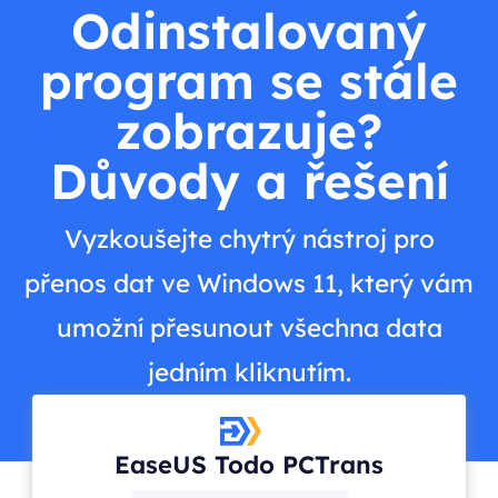
Odinstalovaný
program se stále
zobrazuje?
Důvody a řešení
Vyzkoušejte chytrý nástroj pro
přenos dat ve Windows 11, který vám
umožní přesunout všechna data
jedním kliknutím.
EaseUS Todo PCTrans