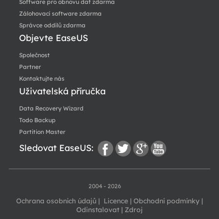
Software pro obnovu dat zdarma
Zálohovací software zdarma
Správce oddílů zdarma
Objevte EaseUS
Společnost
Partner
Kontaktujte nás
Uživatelská příručka
Data Recovery Wizard
Todo Backup
Partition Master
Sledovat EaseUS:
fac
twi
go
you
2004 - 2026
Ochrana osobních údajů
|
Licence
|
Obchodní podmínky
|
Odinstalovat
|
Zdroj