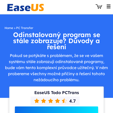
Home
>
PC Transfer
Odinstalovaný program se
stále zobrazuje? Důvody a
EaseUS
řešení
Pokud se potýkáte s problémem, že se ve vašem
systému stále zobrazují odinstalované programy,
bude vám tento komplexní průvodce užitečný. V něm
probereme všechny možné příčiny a řešení tohoto
nežádoucího problému.
EaseUS Todo PCTrans