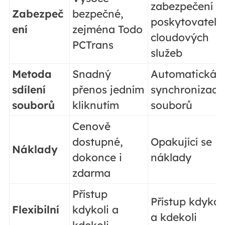
zabezpečení
Zabezpeč
bezpečné,
poskytovatelů
ení
zejména Todo
cloudových
PCTrans
služeb
Metoda
Snadný
Automatická
sdílení
přenos jedním
synchronizace
souborů
kliknutím
souborů
Cenově
dostupné,
Opakující se
Náklady
dokonce i
náklady
zdarma
Přístup
Přístup kdykol
Flexibilní
kdykoli a
a kdekoli
kdekoli