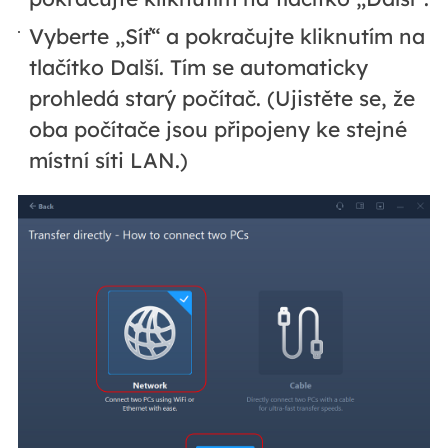
Vyberte „Síť“ a pokračujte kliknutím na
tlačítko Další. Tím se automaticky
prohledá starý počítač. (Ujistěte se, že
oba počítače jsou připojeny ke stejné
místní síti LAN.)