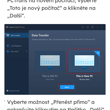
PCTrans na novém počítači; vyberte
„Toto je nový počítač“ a klikněte na
„Další“.
Vyberte možnost „Přenést přímo“ a
pokračujte kliknutím na tlačítko „Další“.