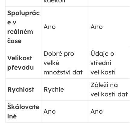
Spoluprác
e v
Ano
Ano
reálném
čase
Dobré pro
Údaje o
Velikost
velké
střední
převodu
množství dat
velikosti
Záleží na
Rychlost
Rychle
velikosti dat
Škálovate
Ano
Ano
lné