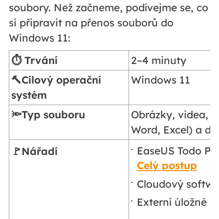
soubory. Než začneme, podívejme se, co
si připravit na přenos souborů do
Windows 11:
⏱️ Trvání
2–4 minuty
🔨Cílový operační
Windows 11
systém
🔦Typ souboru
Obrázky, videa, 
Word, Excel) a da
EaseUS Todo PC
🚩Nářadí
Celý postup
Cloudový softwa
Externí úložné za