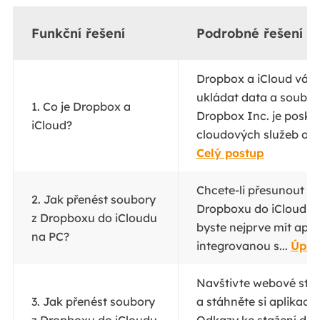
Funkční řešení
Podrobné řešení p
Dropbox a iCloud vá
ukládat data a soubor
1. Co je Dropbox a
Dropbox Inc. je posky
iCloud?
cloudových služeb od 
Celý postup
Chcete-li přesunout s
2. Jak přenést soubory
Dropboxu do iCloudu n
z Dropboxu do iCloudu
byste nejprve mít apl
na PC?
integrovanou s...
Úpln
Navštivte webové str
3. Jak přenést soubory
a stáhněte si aplikaci
z Dropboxu do iCloudu
Odkazy ke stažení dete