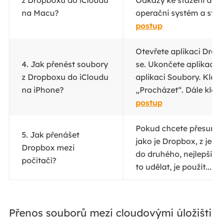
na Macu?
operační systém a stá
postup
Otevřete aplikaci Drop
4. Jak přenést soubory
se. Ukončete aplikaci 
z Dropboxu do iCloudu
aplikaci Soubory. Kle
na iPhone?
„Procházet“. Dále klep
postup
Pokud chcete přesuno
5. Jak přenášet
jako je Dropbox, z jed
Dropbox mezi
do druhého, nejlepším
počítači?
to udělat, je použít...
C
Přenos souborů mezi cloudovými úložišti