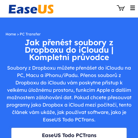
Home
>
PC Transfer
Jak přenést soubory z
Dropboxu do iCloudu |
EaseUS
Kompletní průvodce
Soubory z Dropboxu můžete přenášet do iCloudu na
PC, Macu a iPhonu/iPadu. Přenos souborů z
Dropboxu do iCloudu vám poskytne přístup k
velkému úložnému prostoru, funkcím Apple a dalším
možnostem zálohování dat. Pokud chcete přesouvat
programy jako Dropbox a iCloud mezi počítači, tento
článek vám ukáže, jak používat software, jako je
EaseUS Todo PCTrans.
EaseUS Todo PCTrans