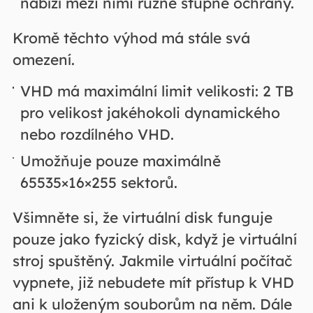
nabízí mezi nimi různé stupně ochrany.
Kromě těchto výhod má stále svá
omezení.
VHD má maximální limit velikosti: 2 TB
pro velikost jakéhokoli dynamického
nebo rozdílného VHD.
Umožňuje pouze maximálně
65535×16×255 sektorů.
Všimněte si, že virtuální disk funguje
pouze jako fyzický disk, když je virtuální
stroj spuštěný. Jakmile virtuální počítač
vypnete, již nebudete mít přístup k VHD
ani k uloženým souborům na něm. Dále