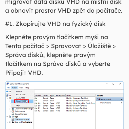
migrovat data disku VHD na místní disk
a obnovit prostor VHD zpět do počítače.
#1. Zkopírujte VHD na fyzický disk
Klepněte pravým tlačítkem myši na
Tento počítač > Spravovat > Úložiště >
Správa disků, klepněte pravým
tlačítkem na Správa disků a vyberte
Připojit VHD.