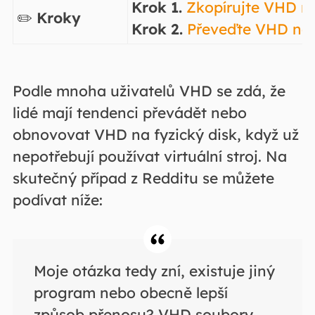
Krok 1.
Zkopírujte VHD na
✏️
Kroky
Krok 2.
Převeďte VHD na 
Podle mnoha uživatelů VHD se zdá, že
lidé mají tendenci převádět nebo
obnovovat VHD na fyzický disk, když už
nepotřebují používat virtuální stroj. Na
skutečný případ z Redditu se můžete
podívat níže:
Moje otázka tedy zní, existuje jiný
program nebo obecně lepší
způsob přenosu? VHD soubory