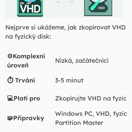
Nejprve si ukážeme, jak zkopírovat VHD
na fyzický disk:
⚙️Komplexní
Nízká, začátečníci
úroveň
⏱️ Trvání
3-5 minut
💻Platí pro
Zkopírujte VHD na fyzický
Windows PC, VHD, fyzick
🧩Přípravky
Partition Master