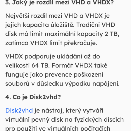
3. Jaký je rozdíl mezi VHD a VHDX?
Největší rozdíl mezi VHD a VHDX je
jejich kapacita úložiště. Tradiční VHD
disk má limit maximální kapacity 2 TB,
zatímco VHDX limit překračuje.
VHDX podporuje ukládání až do
velikosti 64 TB. Formát VHDX také
funguje jako prevence poškození
souborů v důsledku výpadku napájení.
4. Co je Disk2vhd?
Disk2vhd
je nástroj, který vytváří
virtuální pevný disk na fyzických discích
pro použití ve virtuálních počítačích