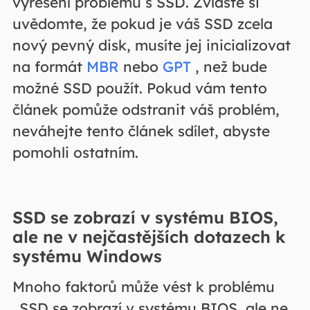
vyřešení problémů s SSD. Zvláště si
uvědomte, že pokud je váš SSD zcela
nový pevný disk, musíte jej inicializovat
na formát
MBR
nebo
GPT
, než bude
možné SSD použít. Pokud vám tento
článek pomůže odstranit váš problém,
neváhejte tento článek sdílet, abyste
pomohli ostatním.
SSD se zobrazí v systému BIOS,
ale ne v nejčastějších dotazech k
systému Windows
Mnoho faktorů může vést k problému
„SSD se zobrazí v systému BIOS, ale ne