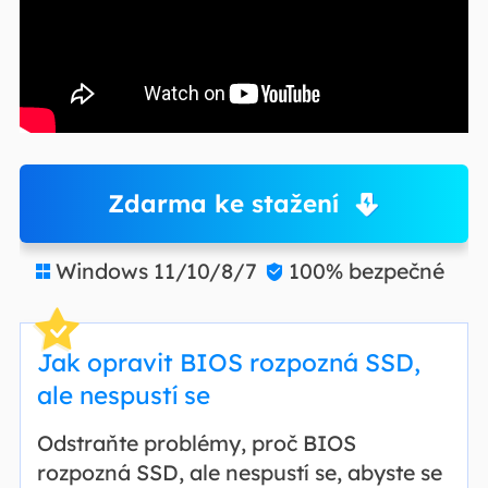
Zdarma ke stažení
Windows 11/10/8/7
100% bezpečné


Jak opravit BIOS rozpozná SSD,
ale nespustí se
Odstraňte problémy, proč BIOS
rozpozná SSD, ale nespustí se, abyste se