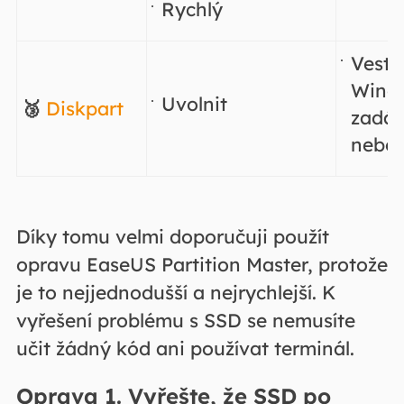
Rychlý
Vesta
Wind
Uvolnit
🥉
Diskpart
zadán
nebo 
Díky tomu velmi doporučuji použít
opravu EaseUS Partition Master, protože
je to nejjednodušší a nejrychlejší. K
vyřešení problému s SSD se nemusíte
učit žádný kód ani používat terminál.
Oprava 1. Vyřešte, že SSD po