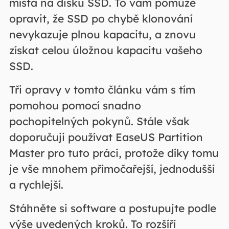
místa na disku SSD. To vám pomůže
opravit, že SSD po chybě klonování
nevykazuje plnou kapacitu, a znovu
získat celou úložnou kapacitu vašeho
SSD.
Tři opravy v tomto článku vám s tím
pomohou pomocí snadno
pochopitelných pokynů. Stále však
doporučuji používat EaseUS Partition
Master pro tuto práci, protože díky tomu
je vše mnohem přímočařejší, jednodušší
a rychlejší.
Stáhněte si software a postupujte podle
výše uvedených kroků. To rozšíří