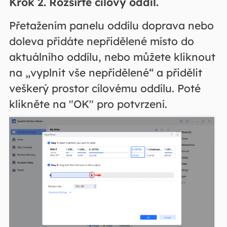
Krok 2. Rozšiřte cílový oddíl.
Přetažením panelu oddílu doprava nebo
doleva přidáte nepřidělené místo do
aktuálního oddílu, nebo můžete kliknout
na „vyplnit vše nepřidělené“ a přidělit
veškerý prostor cílovému oddílu. Poté
klikněte na "OK" pro potvrzení.