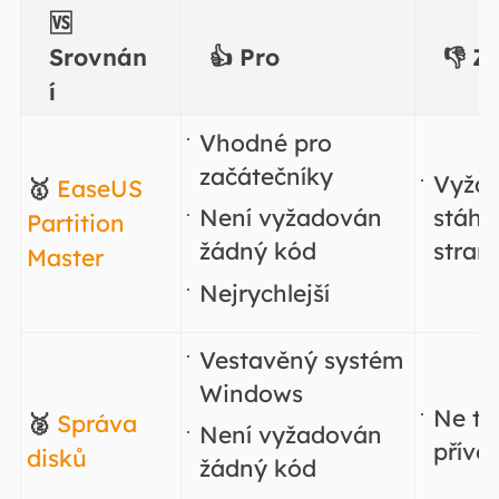
🆚
Srovnán
👍
Pro
👎
Zá
í
Vhodné pro
začátečníky
Vyžad
🥇
EaseUS
stáhli
Není vyžadován
Partition
stran
žádný kód
Master
Nejrychlejší
Vestavěný systém
Windows
Ne ta
🥈
Správa
Není vyžadován
přívět
disků
žádný kód