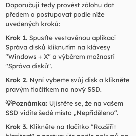
Doporučuji tedy provést zálohu dat
předem a postupovat podle níže
uvedených kroků:
Krok 1.
Spusťte vestavěnou aplikaci
Správa disků kliknutím na klávesy
"Windows + X" a výběrem možnosti
"Správa disků".
Krok 2.
Nyní vyberte svůj disk a klikněte
pravým tlačítkem na nový SSD.
💡Poznámka:
Ujistěte se, že na vašem
SSD vidíte šedé místo „Nepřiděleno“.
Krok 3.
Klikněte na tlačítko "Rozšířit
hlasitost" a postupujte podle pokynů na