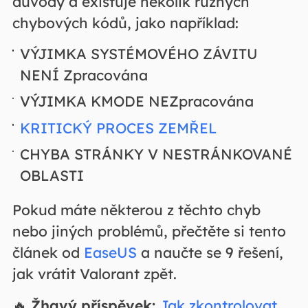
důvody a existuje několik různých
chybových kódů, jako například:
VÝJIMKA SYSTÉMOVÉHO ZÁVITU
NENÍ Zpracována
VÝJIMKA KMODE NEZpracována
KRITICKÝ PROCES ZEMŘEL
CHYBA STRÁNKY V NESTRÁNKOVANÉ
OBLASTI
Pokud máte některou z těchto chyb
nebo jiných problémů, přečtěte si tento
článek od
EaseUS
a naučte se 9 řešení,
jak vrátit Valorant zpět.
🔥
Žhavý příspěvek:
Jak zkontrolovat