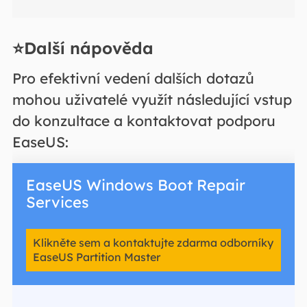
⭐Další nápověda
Pro efektivní vedení dalších dotazů
mohou uživatelé využít následující vstup
do konzultace a kontaktovat podporu
EaseUS:
EaseUS Windows Boot Repair
Services
Klikněte sem a kontaktujte zdarma odborníky
EaseUS Partition Master