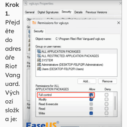
Krok
1.
Přejd
ěte
do
adres
áře
Riot
Vang
uard.
Vých
ozí
složk
a je: