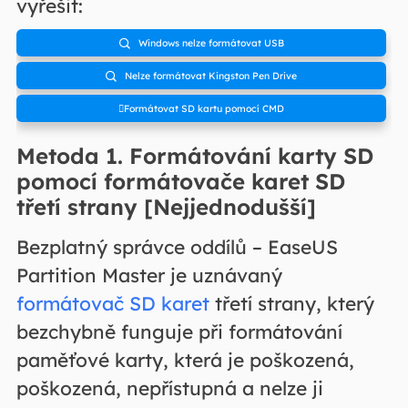
vyřešit:
Windows nelze formátovat USB

Nelze formátovat Kingston Pen Drive

Formátovat SD kartu pomocí CMD
Metoda 1. Formátování karty SD
pomocí formátovače karet SD
třetí strany [Nejjednodušší]
Bezplatný správce oddílů – EaseUS
Partition Master je uznávaný
formátovač SD karet
třetí strany, který
bezchybně funguje při formátování
paměťové karty, která je poškozená,
poškozená, nepřístupná a nelze ji