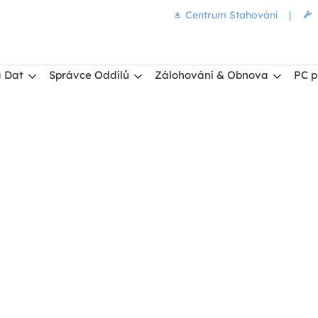
Centrum Stahování
|
 Dat
Správce Oddílů
Zálohování & Obnova
PC p