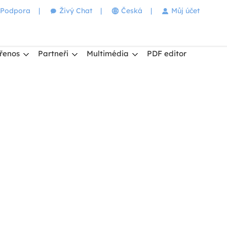
Podpora
|
Živý Chat
|
Česká
|
Můj účet
řenos
Partneři
Multimédia
PDF editor