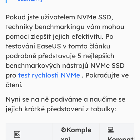
Pokud jste uživatelem NVMe SSD,
techniky benchmarkingu vám mohou
pomoci zlepšit jejich efektivitu. Po
testování EaseUS v tomto článku
podrobně představuje 5 nejlepších
benchmarkových nástrojů NVMe SSD
pro
test rychlosti NVMe
. Pokračujte ve
čtení.
Nyní se na ně podíváme a naučíme se
jejich krátké představení z tabulky:
⚙️Komple
💻
🆚
xní
Kompati