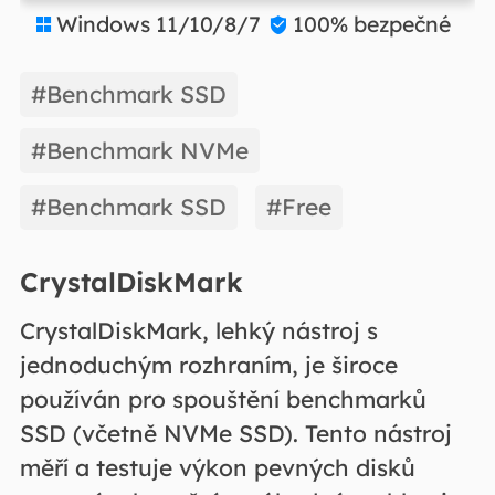
Windows 11/10/8/7
100% bezpečné


#Benchmark SSD
#Benchmark NVMe
#Benchmark SSD
#Free
CrystalDiskMark
CrystalDiskMark, lehký nástroj s
jednoduchým rozhraním, je široce
používán pro spouštění benchmarků
SSD (včetně NVMe SSD). Tento nástroj
měří a testuje výkon pevných disků