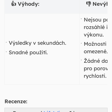
👍 Výhody:
👎 Nevýh
Nejsou po
rozsáhlé i
výkonu.
Výsledky v sekundách.
Možnosti k
omezené.
Snadné použití.
Žádné dat
pro porovná
rychlosti.
Recenze: