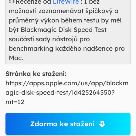
✏️Recenze od
LifeWire
: I bez
možnosti zaznamenávat špičkový a
průměrný výkon během testu by měl
být Blackmagic Disk Speed Test
součástí sady nástrojů pro
benchmarking každého nadšence pro
Mac.
Stránka ke stažení:
https://apps.apple.com/us/app/blackm
agic-disk-speed-test/id425264550?
mt=12
Zdarma ke stažení