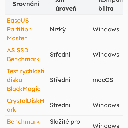
Srovnání
úroveň
bilita
EaseUS
Partition
Nízký
Windows
Master
AS SSD
Střední
Windows
Benchmark
Test rychlosti
disku
Střední
macOS
BlackMagic
CrystalDiskM
Střední
Windows
ark
Benchmark
Složité pro
Windows