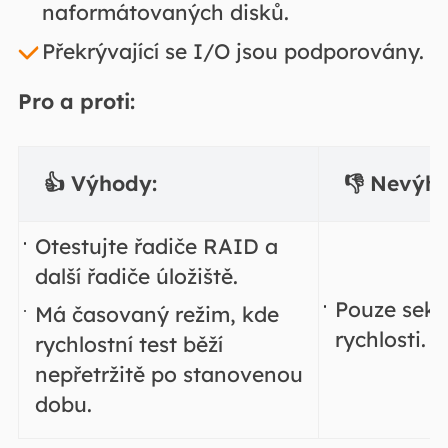
naformátovaných disků.
Překrývající se I/O jsou podporovány.
Pro a proti:
👍 Výhody:
👎 Nevýh
Otestujte řadiče RAID a
další řadiče úložiště.
Pouze sekv
Má časovaný režim, kde
rychlosti.
rychlostní test běží
nepřetržitě po stanovenou
dobu.