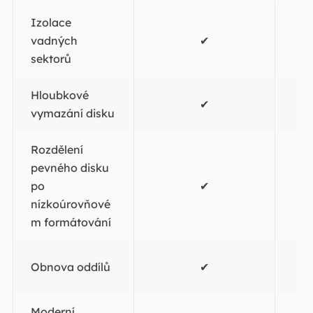
Izolace
vadných
✔
sektorů
Hloubkové
✔
vymazání disku
Rozdělení
pevného disku
po
✔
nízkoúrovňové
m formátování
Obnova oddílů
✔
Moderní