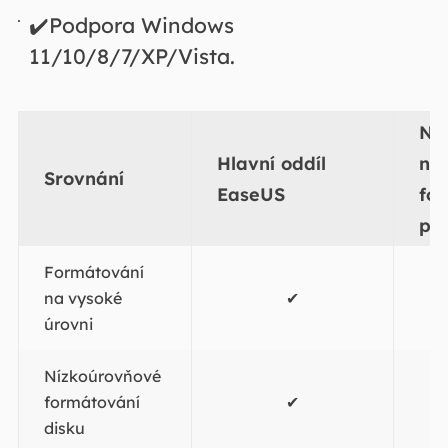
✔️Podpora Windows
11/10/8/7/XP/Vista.
Nás
Hlavní oddíl
ní
Srovnání
EaseUS
fo
pe
Formátování
na vysoké
✔
úrovni
Nízkoúrovňové
formátování
✔
disku