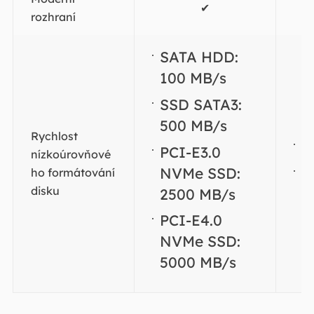
✔
rozhraní
SATA HDD:
100 MB/s
SSD SATA3:
500 MB/s
Rychlost
1
PCI-E3.0
nízkoúrovňové
5
NVMe SSD:
ho formátování
disku
2500 MB/s
PCI-E4.0
NVMe SSD:
5000 MB/s