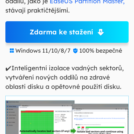
oddílů, jako je
EaseUS Partition Master,
stávají praktičtějšími.
Zdarma ke stažení
Windows 11/10/8/7
100% bezpečné


✔️Inteligentní izolace vadných sektorů,
vytváření nových oddílů na zdravé
oblasti disku a opětovné použití disku.