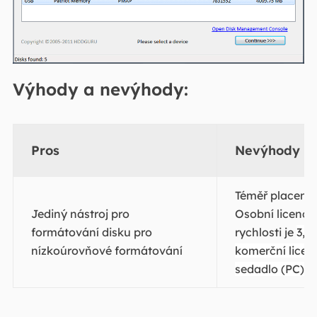
Výhody a nevýhody:
Pros
Nevýhody
Téměř placený 
Jediný nástroj pro
Osobní licence
formátování disku pro
rychlosti je
3,3
nízkoúrovňové formátování
komerční licenc
sedadlo (PC)