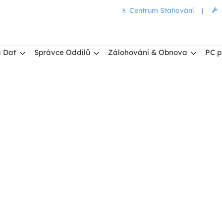
Centrum Stahování
|
 Dat
Správce Oddílů
Zálohování & Obnova
PC p