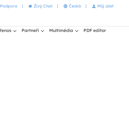
Podpora
|
Živý Chat
|
Česká
|
Můj účet
řenos
Partneři
Multimédia
PDF editor