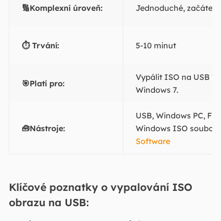
🔢Komplexní úroveň:
Jednoduché, začátečn
⏱️ Trvání:
5-10 minut
Vypálit ISO na USB W
🎯Platí pro:
Windows 7.
USB, Windows PC, File 
🧰Nástroje:
Windows ISO soubor,
Software
Klíčové poznatky o vypalování ISO
obrazu na USB: