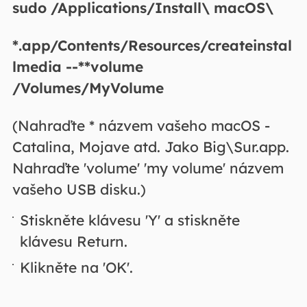
sudo /Applications/Install\ macOS\
*.app/Contents/Resources/createinstal
lmedia --**volume
/Volumes/MyVolume
(Nahraďte * názvem vašeho macOS -
Catalina, Mojave atd. Jako Big\Sur.app.
Nahraďte 'volume' 'my volume' názvem
vašeho USB disku.)
Stiskněte klávesu 'Y' a stiskněte
klávesu Return.
Klikněte na 'OK'.