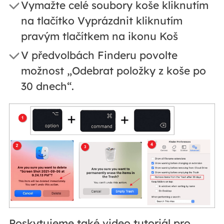
Vymažte celé soubory koše kliknutím
na tlačítko Vyprázdnit kliknutím
pravým tlačítkem na ikonu Koš
V předvolbách Finderu povolte
možnost „Odebrat položky z koše po
30 dnech“.
Poskytujeme také video tutoriál pro