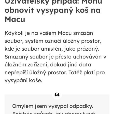
Uživatelský případ: Mohu
obnovit vysypaný koš na
Macu
Kdykoli je na vašem Macu smazán
soubor, systém označí úložný prostor,
kde je soubor umístěn, jako prázdný.
Smazaný soubor je přesto uchováván v
úložném zařízení, dokud jiná data
nepřepíší úložný prostor. Totéž platí pro
vysypání koše.
Omylem jsem vysypal odpadky.
Existuje způsob, jak obnovit své