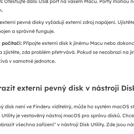
m:
Otestujte další USB port na vašem Macu. Porty mohou n
h.
xterní pevné disky vyžadují externí zdroj napájení. Ujistěte
ojen a správně funguje.
 počítači:
Připojte externí disk k jinému Macu nebo dokonc
jistěte, zda problém přetrvává. Pokud se nezobrazí na ji
vá v samotné jednotce.
zit externí pevný disk v nástroji Disk
ý disk není ve Finderu viditelný, může ho systém macOS s
Utility je vestavěný nástroj macOS pro správu disků. Chcete
brazit všechna zařízení" v nástroji Disk Utility. Zde jsou nás