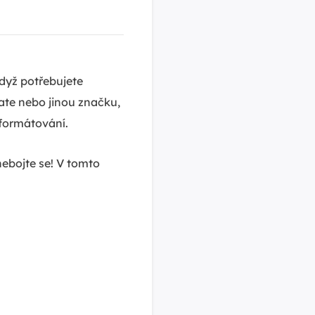
když potřebujete
ate nebo jinou značku,
formátování.
nebojte se! V tomto