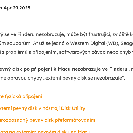
n Apr 29,2025
rý se ve Finderu nezobrazuje, může být frustrující, zvláště 
ým souborům. Ať už se jedná o Western Digital (WD), Seag
 z problémů s připojením, softwarových závad nebo chyb 
pevný disk po připojení k Macu nezobrazuje ve Finderu
, 
me opravou chyby „externí pevný disk se nezobrazuje“.
e fyzická připojení
terní pevný disk v nástroji Disk Utility
erozpoznaný pevný disk přeformátováním
ata na externím pevném disku na Macu