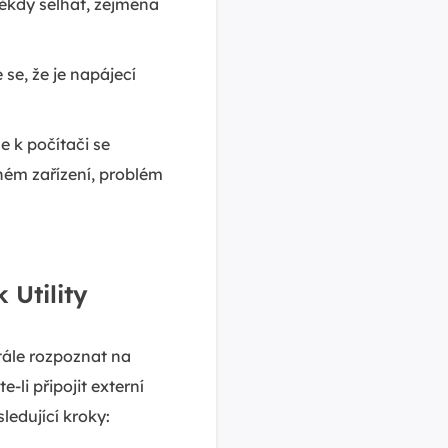
ěkdy selhat, zejména
 se, že je napájecí
e k počítači se
ném zařízení, problém
 Utility
tále rozpoznat na
-li připojit externí
ledující kroky: