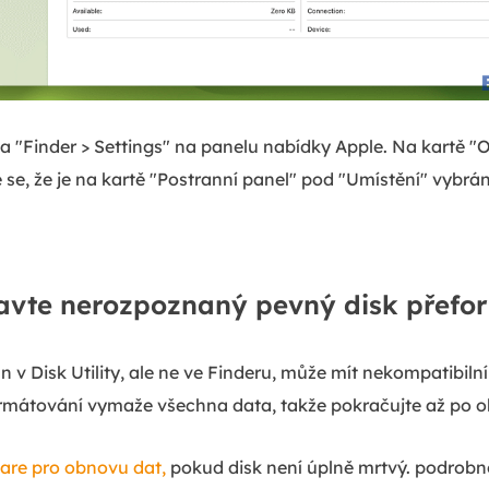
a "Finder > Settings" na panelu nabídky Apple. Na kartě "
te se, že je na kartě "Postranní panel" pod "Umístění" vybr
avte nerozpoznaný pevný disk přef
n v Disk Utility, ale ne ve Finderu, může mít nekompatibil
rmátování vymaže všechna data, takže pokračujte až po 
are pro obnovu dat,
pokud disk není úplně mrtvý. podrobno