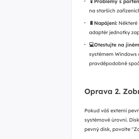
📱Problémy s porte
na starších zařízeníc
🔋Napájení:
Některé e
adaptér jednotky zap
💻Otestujte na jiném
systémem Windows a z
pravděpodobně spočí
Oprava 2. Zobra
Pokud váš externí pevn
systémové úrovni. Disk 
pevný disk, povolte "Zo