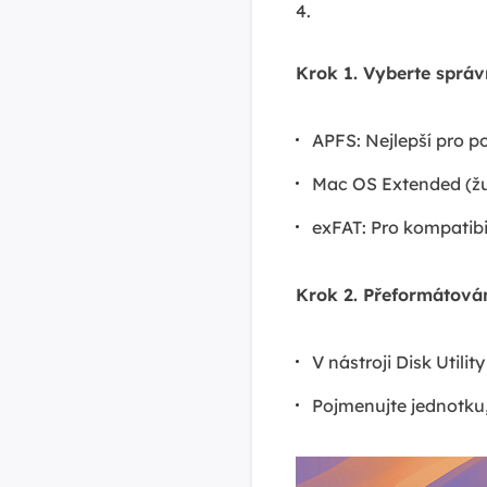
4.
Krok 1. Vyberte správ
APFS: Nejlepší pro p
Mac OS Extended (žur
exFAT: Pro kompatibi
Krok 2. Přeformátování
V nástroji Disk Utili
Pojmenujte jednotku,