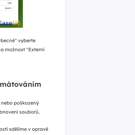
Obecné" vyberte
ána možnost "Externí
ormátováním
ní nebo poškozený
obnovení souborů.
sti sdělíme v opravě