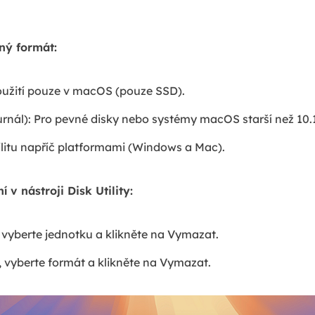
ný formát:
oužití pouze v macOS (pouze SSD).
nál): Pro pevné disky nebo systémy macOS starší než 10.1
litu napříč platformami (Windows a Mac).
 v nástroji Disk Utility:
ty vyberte jednotku a klikněte na Vymazat.
 vyberte formát a klikněte na Vymazat.