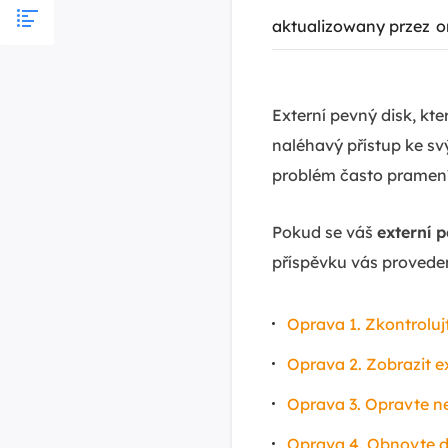
aktualizowany przez
o
Externí pevný disk, kte
naléhavý přístup ke sv
problém často pramení
Pokud se váš
externí 
příspěvku vás provede
Oprava 1. Zkontrolujt
Oprava 2. Zobrazit ex
Oprava 3. Opravte n
Oprava 4. Obnovte d