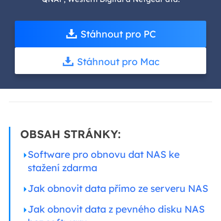
Stáhnout pro PC
Stáhnout pro Mac
OBSAH STRÁNKY:
Software pro obnovu dat NAS ke
stažení zdarma
Jak obnovit data přímo ze serveru NAS
Jak obnovit data z pevného disku NAS