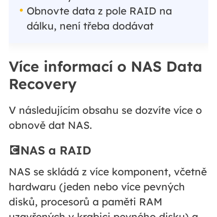
Obnovte data z pole RAID na
dálku, není třeba dodávat
Více informací o NAS Data
Recovery
V následujícím obsahu se dozvíte více o
obnově dat NAS.
💽NAS a RAID
NAS se skládá z více komponent, včetně
hardwaru (jeden nebo více pevných
disků, procesorů a paměti RAM
uzavřených v krabici pevného disku) a