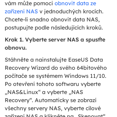
vám může pomoci
obnovit data ze
zařízení NAS
v jednoduchých krocích.
Chcete-li snadno obnovit data NAS,
postupujte podle následujících kroků.
Krok 1. Vyberte server NAS a spusťte
obnovu.
Stáhněte a nainstalujte EaseUS Data
Recovery Wizard do svého 64bitového
počítače se systémem Windows 11/10.
Po otevření tohoto softwaru vyberte
„NAS&Linux“ a vyberte „NAS
Recovery“. Automaticky se zobrazí
všechny servery NAS, vyberte cílové
zařízení NAS a klikněte na „Skenovat“.