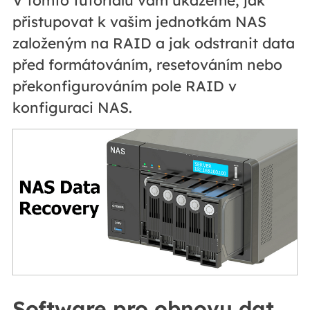
V tomto tutoriálu vám ukážeme, jak
přistupovat k vašim jednotkám NAS
založeným na RAID a jak odstranit data
před formátováním, resetováním nebo
překonfigurováním pole RAID v
konfiguraci NAS.
Software pro obnovu dat