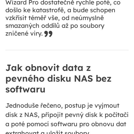
u
Wizard Pro dostatečně rychle poté, co
n
došlo ke katastrofě, a bude schopen
d
e
vzkřísit téměř vše, od neúmyslně
c
ní
smazaných oddílů až po soubory
v
zničené viry.
R
Jak obnovit data z
pevného disku NAS bez
softwaru
Jednoduše řečeno, postup je vyjmout
disk z NAS, připojit pevný disk k počítači
a poté pomocí softwaru pro obnovu dat
extrahovat a uložit soubory.