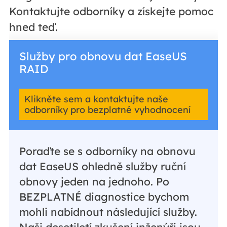
Kontaktujte odborníky a získejte pomoc
hned teď.
Služby pro obnovu dat EaseUS
RAID
Klikněte sem a kontaktujte naše
odborníky pro bezplatné vyhodnocení
Poraďte se s odborníky na obnovu
dat EaseUS ohledně služby ruční
obnovy jeden na jednoho. Po
BEZPLATNÉ diagnostice bychom
mohli nabídnout následující služby.
Naši desetiletí zkušení inženýři jsou